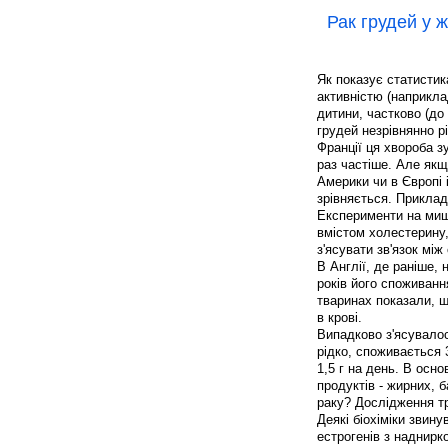
Рак грудей у ж
Як показує статистик
активністю (наприкла
дитини, частково (до 
грудей незрівнянно рі
Франції ця хвороба з
раз частіше. Але якщ
Америки чи в Європі 
зрівняється. Прикла
Експерименти на миш
вмістом холестерину,
з'ясувати зв'язок мі
В Англії, де раніше, 
років його споживання
тваринах показали, 
в крові.
Випадково з'ясувало
рідко, споживається 
1,5 г на день. В осн
продуктів - жирних, 
раку? Дослідження т
Деякі біохіміки звин
естрогенів з наднирко