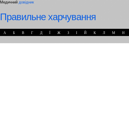
Медичний
довідник
Правильне харчування
А
Б
В
Г
Д
Ї
Ж
З
І
Й
К
Л
М
Н