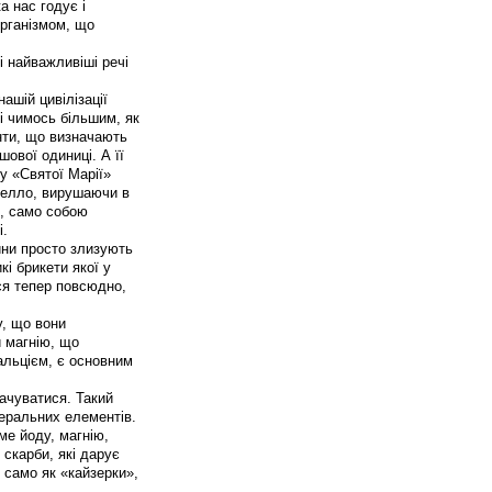
а нас годує і
організмом, що
і найважливіші речі
нашій цивілізації
 і чимось більшим, як
енти, що визначають
шової одиниці. А її
у «Святої Марії»
Ягелло, вирушаючи в
ю, само собою
і.
ини просто злизують
кі брикети якої у
ся тепер повсюдно,
у, що вони
и магнію, що
кальцієм, є основним
лачуватися. Такий
неральних елементів.
ме йоду, магнію,
 скарби, які дарує
 само як «кайзерки»,