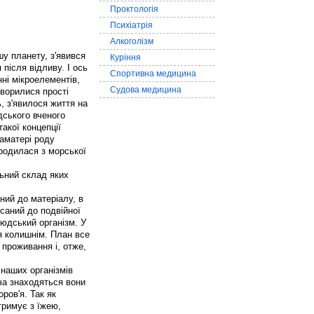
Проктологія
Психіатрія
Алкоголізм
у планету, з'явився
Куріння
після відливу. І ось
Спортивна медицина
ні мікроелементів,
Судова медицина
творилися прості
ь, з'явилося життя на
дського вченого
акої концепції
раматері роду
родилася з морської
льний склад яких
ний до матеріалу, в
исаний до подвійної
людський організм. У
я колишнім. План все
проживання і, отже,
наших організмів
ча знаходяться вони
ров'я. Так як
тримує з їжею,