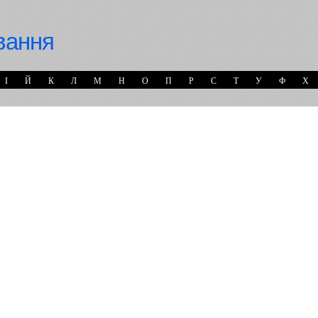
вання
І
Й
К
Л
М
Н
О
П
Р
С
Т
У
Ф
Х