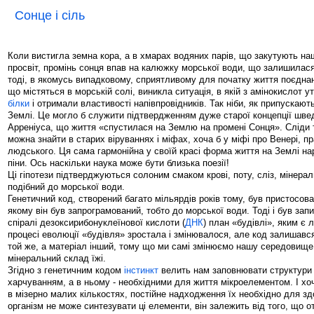
Сонце і сіль
Коли вистигла земна кора, а в хмарах водяних парів, що закутують наш
просвіт, промінь сонця впав на калюжку морської води, що залишилася 
тоді, в якомусь випадковому, сприятливому для початку життя поєднан
що містяться в морській солі, виникла ситуація, в якій з амінокислот у
білки
і отримали властивості напівпровідників. Так ніби, як припускают
Землі. Це могло б служити підтвердженням дуже старої концепції шве
Арреніуса, що життя «спустилася на Землю на промені Сонця». Сліди т
можна знайти в старих віруваннях і міфах, хоча б у міфі про Венері, п
людського. Ця сама гармонійна у своїй красі форма життя на Землі на
піни. Ось наскільки наука може бути близька поезії!
Ці гіпотези підтверджуються солоним смаком крові, поту, сліз, мінера
подібний до морської води.
Генетичний код, створений багато мільярдів років тому, був пристосова
якому він був запрограмований, тобто до морської води. Тоді і був зап
спіралі дезоксирибонуклеїнової кислоти (
ДНК
) план «будівлі», яким є 
процесі еволюції «будівля» зростала і змінювалося, але код залишавс
той же, а матеріал інший, тому що ми самі змінюємо нашу середовище 
мінеральний склад їжі.
Згідно з генетичним кодом
інстинкт
велить нам заповнювати структури 
харчуванням, а в ньому - необхідними для життя мікроелементом. І хо
в мізерно малих кількостях, постійне надходження їх необхідно для здо
організм не може синтезувати ці елементи, він залежить від того, що о