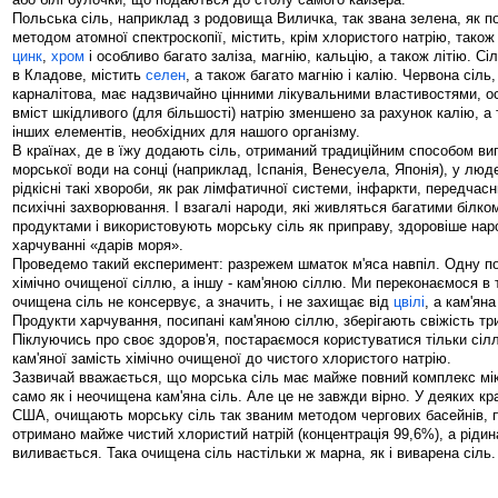
Польська сіль, наприклад з родовища Виличка, так звана зелена, як 
методом атомної спектроскопії, містить, крім хлористого натрію, також
цинк
,
хром
і особливо багато заліза, магнію, кальцію, а також літію. Сі
в Кладове, містить
селен
, а також багато магнію і калію. Червона сіль,
карналітова, має надзвичайно цінними лікувальними властивостями, ос
вміст шкідливого (для більшості) натрію зменшено за рахунок калію, а 
інших елементів, необхідних для нашого організму.
В країнах, де в їжу додають сіль, отриманий традиційним способом в
морської води на сонці (наприклад, Іспанія, Венесуела, Японія), у люд
рідкісні такі хвороби, як рак лімфатичної системи, інфаркти, передчас
психічні захворювання. І взагалі народи, які живляться багатими білк
продуктами і використовують морську сіль як приправу, здоровіше нар
харчуванні «дарів моря».
Проведемо такий експеримент: разрежем шматок м'яса навпіл. Одну 
хімічно очищеної сіллю, а іншу - кам'яною сіллю. Ми переконаємося в 
очищена сіль не консервує, а значить, і не захищає від
цвілі
, а кам'ян
Продукти харчування, посипані кам'яною сіллю, зберігають свіжість тр
Піклуючись про своє здоров'я, постараємося користуватися тільки сіл
кам'яної замість хімічно очищеної до чистого хлористого натрію.
Зазвичай вважається, що морська сіль має майже повний комплекс мік
само як і неочищена кам'яна сіль. Але це не завжди вірно. У деяких кр
США, очищають морську сіль так званим методом чергових басейнів, 
отримано майже чистий хлористий натрій (концентрація 99,6%), а рідина
виливається. Така очищена сіль настільки ж марна, як і виварена сіль.