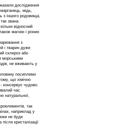
показали дослідження
 марганець, мідь,
ль з іншого родовища,
 так звана
кільки відносний
також магнію і різних
ипарювання з
ей і тварин дуже
ний склероз або
ом морськими
одів, не вживають у
половину посиплемо
тому, що хімічно
а - консервує чудово.
ивалий час.
лю натуральної,
роелементів, так
аїнах, наприклад у
поки не буде
 після кристалізації