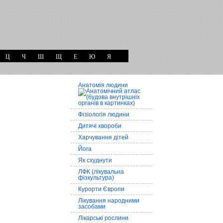
Ц
Ч
Ш
Щ
Е
Ю
Я
Анатомія людини
Фізіологія людини
Дитячі хвороби
Харчування дітей
Йога
Як схуднути
ЛФК (лікувальна
фізкультура)
Курорти Європи
Лікування народними
засобами
Лікарські рослини