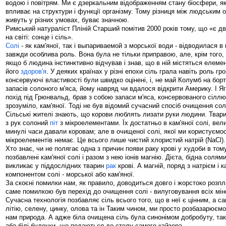
водою і повітрям. Ми є дзеркальним відображенням стану біосфери, як
впливає на структури і функції організму. Тому різниця між людським 
живуть у різних умовах, буває значною.
Римський натураліст Пліній Старший помітив 2000 років тому, що «є дв
на світі: сонце і сіль».
Солі
- як кам'яної, так і выпариваемой з морської води - відводилася в 
завжди особлива роль. Вона була не тільки приправою, але, крім того,
якщо б людина інстинктивно відчував і знав, що в ній містяться елем
його
здоров'я
. У деяких країнах у різні епохи сіль грала навіть роль гро
консервуючі властивості були швидко оцінені, і, не май Колумб на борт
запасів солоного м'яса, йому навряд чи вдалося відкрити Америку. І 
похід під Грюнвальд, брав з собою запаси м'яса, консервованого сілл
зрозуміло, кам'яної. Тоді не був відомий сучасний спосіб очищення сол
Сільські жителі знають, що корови люблять лизати руки людини. Твар
з рук солоний
піт
з мікроелементами. Їх достатньо в кам'яної солі, вели
минулі часи давали коровам; але в очищеної солі, якої ми користуємо
мікроелементів немає. Це всього лише чистий хлористий натрій (NaCl).
Хто знає, чи не полягає одна з причин появи раку крові у худоби в том
позбавлені кам'яної солі і разом з нею іонів магнію. Дієта, бідна солям
викликає у піддослідних тварин
рак
крові. А магній, поряд з натрієм і 
компонентом солі - морської або кам'яної.
За скоєні помилки нам, як правило, доводиться довго і жорстоко розп
саме помилкою був перехід до очищення солі - вилуговування всіх мі
Сучасна технологія позбавляє сіль всього того, що в неї є цінним, а са
літію, селену, цинку, олова та ін Таким чином, ми просто розбазарюємо
нам природа. А адже біла очищена сіль була синонімом добробуту, так
або білі булочки, що подаються до столу самого кайзера.