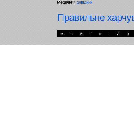
Медичний
довідник
Правильне харчу
А
Б
В
Г
Д
Ї
Ж
З