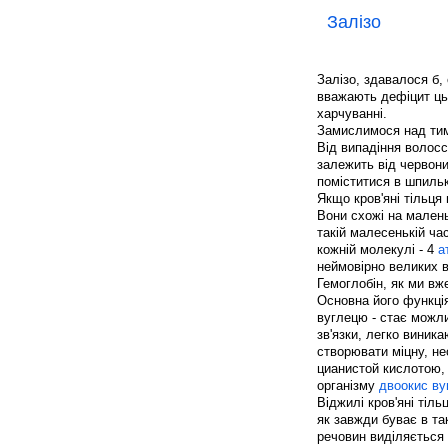
Залізо
Залізо, здавалося б, 
вважають дефіцит ць
харчуванні.
Замислимося над тим,
Від випадіння волос
залежить від червони
поміститися в шпильк
Якщо кров'яні тільця
Вони схожі на малень
такій малесенькій ча
кожній молекулі - 4
а
неймовірно великих 
Гемоглобін, як ми вж
Основна його функція
вуглецю - стає можли
зв'язки, легко виник
створювати міцну, не
цианистой кислотою, 
організму
двоокис в
Віджилі кров'яні тіль
як завжди буває в та
речовин виділяється 