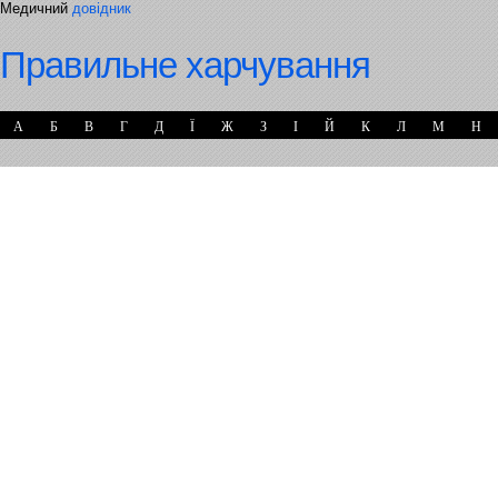
Медичний
довідник
Правильне харчування
А
Б
В
Г
Д
Ї
Ж
З
І
Й
К
Л
М
Н