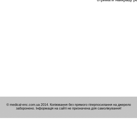
© medical-enc.com.ua 2014. Копіювання без прямого гіперпосилання на джерело
заборонено. Інформація на сайті не призначена для самолікування!