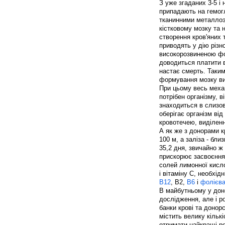
З уже згаданих 3-5 і 
припадають на гемогло
тканинними металлоэн
кістковому мозку та 
створення кров'яних т
приводять у дію різно
високорозвиненою фор
доводиться платити в
настає смерть. Таким
формування мозку ви
При цьому весь меха
потрібен організму, 
знаходиться в слизов
оберігає організм ві
кровотечею, виділенн
А як же з донорами к
100 м, а заліза - бли
35,2 дня, звичайно ж 
прискорює засвоєння 
солей лимонної кисло
і вітаміну С, необхід
В12
, В2,
В6
і
фолієва
В майбутньому у доно
дослідження, але і ро
банки крові та донор
містить велику кільк
отримати найкращі ре