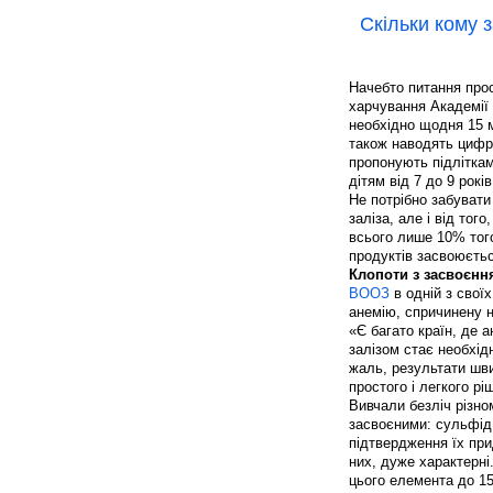
Скільки кому 
Начебто питання прос
харчування Академії 
необхідно щодня 15 м
також наводять цифру
пропонують підліткам 
дітям від 7 до 9 років 
Не потрібно забувати 
заліза, але і від то
всього лише 10% тог
продуктів засвоюється
Клопоти з засвоєнн
ВООЗ
в одній з своїх
анемію, спричинену 
«Є багато країн, де 
залізом стає необхід
жаль, результати шви
простого і легкого рі
Вивчали безліч різно
засвоєними: сульфід 
підтвердження їх при
них, дуже характерні
цього елемента до 15