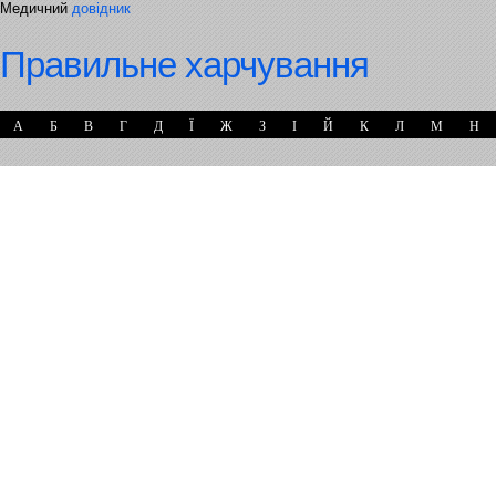
Медичний
довідник
Правильне харчування
А
Б
В
Г
Д
Ї
Ж
З
І
Й
К
Л
М
Н