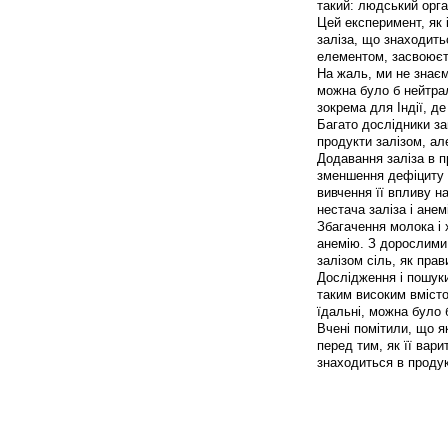
такий: людський орг
Цей експеримент, як 
заліза, що знаходить
елементом, засвоюєть
На жаль, ми не знаєм
можна було б нейтрал
зокрема для Індії, д
Багато дослідники за
продукти залізом, ал
Додавання заліза в 
зменшення дефіциту ц
вивчення її впливу н
нестача заліза і ане
Збагачення молока і 
анемію. З дорослими 
залізом сіль, як пра
Дослідження і пошуки
таким високим вмісто
їдальні, можна було 
Вчені помітили, що я
перед тим, як її вари
знаходиться в продук