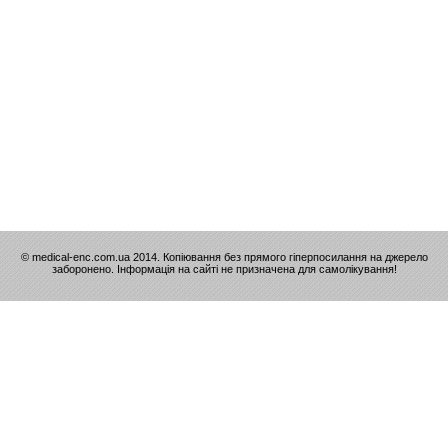
© medical-enc.com.ua 2014. Копіювання без прямого гіперпосилання на джерело
заборонено. Інформація на сайті не призначена для самолікування!