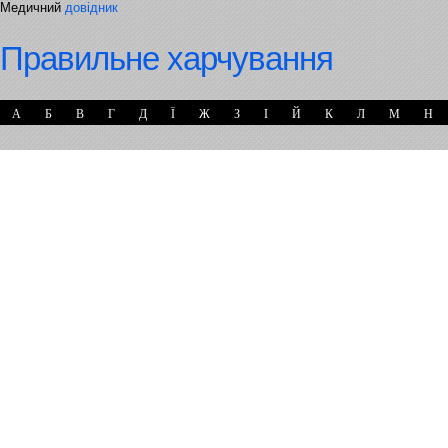
Медичний
довідник
Правильне харчування
А
Б
В
Г
Д
Ї
Ж
З
І
Й
К
Л
М
Н