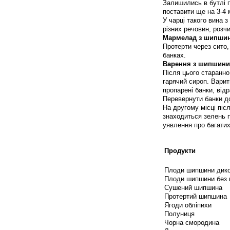
Залишились в бутлі 
поставити ще на 3-4 м
У чарці такого вина з
різних речовин, розчи
Мармелад з шипши
Протерти через сито,
банках.
Варення з шипшини
Після цього старанно
гарячий сироп. Варит
пропарені банки, від
Перевернути банки до
На другому місці піс
знаходиться зелень п
уявлення про багатих
Продукти
Плоди шипшини дико
Плоди шипшини без 
Сушений шипшина
Протертий шипшина
Ягоди обліпихи
Полуниця
Чорна смородина