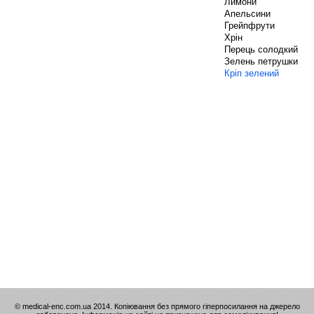
Лимони
Апельсини
Грейпфрути
Хрін
Перець солодкий
Зелень петрушки
Кріп зелений
© medical-enc.com.ua 2014. Копіювання без прямого гіперпосилання на джерело