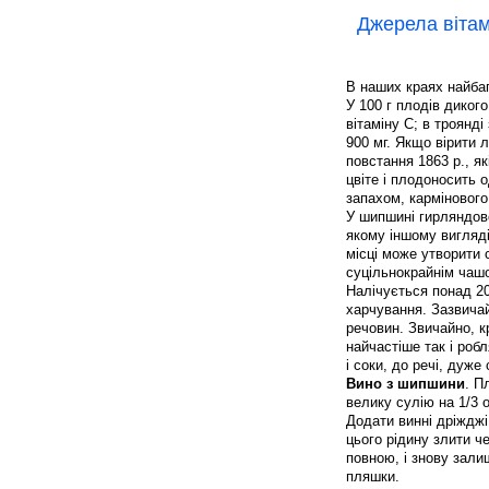
Джерела вітам
В наших краях найба
У 100 г плодів диког
вітаміну С; в троянд
900 мг. Якщо вірити 
повстання 1863 р., як
цвіте і плодоносить 
запахом, кармінового,
У шипшині гирляндово
якому іншому вигляді,
місці може утворити 
суцільнокрайнім чаш
Налічується понад 20
харчування. Зазвичай
речовин. Звичайно, к
найчастіше так і ро
і соки, до речі, дуж
Вино з шипшини
. П
велику сулію на 1/3 
Додати винні дріжджі,
цього рідину злити ч
повною, і знову зали
пляшки.