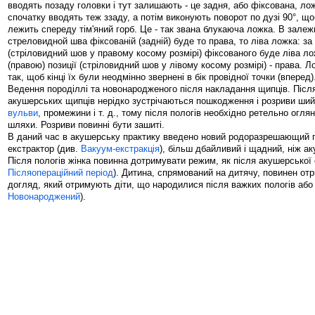
вводять позаду головки і тут залишають - це задня, або фіксована, ло
спочатку вводять теж ззаду, а потім виконують поворот по дузі 90°, щ
лежить спереду тім'яний горб. Це - так звана блукаюча ложка. В залеж
стреловидной шва фіксованій (задній) буде то права, то ліва ложка: за п
(стріловидний шов у правому косому розмірі) фіксованого буде ліва ло
(правою) позиції (стріловидний шов у лівому косому розмірі) - права. 
так, щоб кінці їх були неодмінно звернені в бік провідної точки (вперед)
Ведення породіллі та новонародженого після накладання щипців. Післ
акушерських щипців нерідко зустрічаються пошкодження і розриви шийк
вульви
, промежини і т. д., тому після пологів необхідно ретельно оглян
шляхи. Розриви повинні бути зашиті.
В даний час в акушерську практику введено новий родоразрешающий п
екстрактор (див.
Вакуум-екстракція
), більш дбайливий і щадний, ніж ак
Після пологів жінка повинна дотримувати режим, як після акушерської о
Післяопераційний період
). Дитина, спрямований на дитячу, повинен от
догляд, який отримують діти, що народилися після важких пологів або 
Новонароджений
).