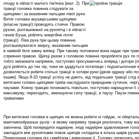
плоду в області малого тім'ячка (мал. 2)
. При
тракції головка повинна слідувати за
щипцями і за вказівним пальцем лівої руки.
Витяг головки акушерськими щипцями
(власне тракції) проводять стоячи. Правою
рукою, розташованої на рукоятці і в області
гачків Буша, роблять енергійне потяг
(тракції). Ліва рука при цьому повинна
розташовуватися зверху, вказівним пальцем
в наявній біля замку виїмці. При такому положенні вона надає при трак
сприяння правою. Щипці разом з головкою повинні проробляти рух по про
тобто змінювати напрямок, поступово просуваючись вперед і догори (по 
дузі роблять до тих пір, поки не здадуться потилицю і подзатылочная 
дозволяється робити спільні тракції в чотири руки (двом одразу або по
іншим). Якщо 8-10 тракції успіху не дають, від подальших тракції слід
витяганні голівки щипцями треба наслідувати природним сутичок, чергу
паузами. Кожну тракцію починають повільно, поступово нарощуючи її с
максимуму, переходять, зменшуючи силу тракції, в паузу. Паузи повин
тривалими.
При витяганні головки в щипцях не можна робити ні гойдає, ні оберталь
маятникообразных рухів - в якому напрямку тракція розпочата, тому во
закінчена. Щоб попередити надмірне, іноді надмірне здавлювання гол
закладати між рукоятками ложок щипців складена в кілька шарів рушни
Проведення головки під симфізом і виведення її. Головку проводять пі