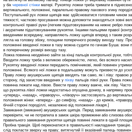
у бік
черевної стінки
матері. Рукоятку ложки треба тримати в піднесен
вертикального, положенні, паралельно правому пахового згину породіл
Поступальний рух ложки щипців має здійснюватися головним чином за 
тяжкості; частково просування можна допомогти знаходяться зовні ве
контрольної правої руки (легким підштовхуванням на нижнє ребро ложк
і акуратним підштовхуванням рукоятки. Іншими пальцями правої (контр
введеними всередину, направляють ложку щипців вперед з таким розр
лягла на головку збоку, площини поперечного розміру виходу тазу. П
положенні введеної ложки в тазу можна судити по гачкам Буша: вони п
в поперечному розмірі виходу тазу.
Ложка повинна неодмінно зайти за кінці пальців контрольної руки, тобто
Вводити ложку треба з великою обережністю, легко, без всякого насил
Рукоятку введеної ложки передають помічникові, який повинен утримат
положенні. Всякого ної ложки в подальшому можуть призвести до уск
Праву ложку акушерських щипців вводять так само, як і ліву: правою р
сторону, під захистом введених у
піхву
пальців лівої руки. Права ложк
повинна лежати над лівою. Ввести праву ложку важче, ніж ліву. Часто
що рукоятка лівої ложки недостатньо опущена донизу, в напрямку пр
«уперед», «назад», «праворуч», «ліворуч» застосовують до вертикаль
положення жінки: «вперед» - до симфізу, «назад» - до крижів, «правору
бічній стороні породіллі, незалежно від положення лікаря.]
Замикання (змикання) акушерських щипців. Перед замиканням акушерс
перевірити, чи не потрапила в замок шкіра промежини або слизова обо
правильного замикання рукоятки щипців повинні лежати в одній площин
Пробна тракція. Щоб переконатися в правильності накладання тракцію.
слід покласти зверху на праву; витягнутий її вказівний палець повинен