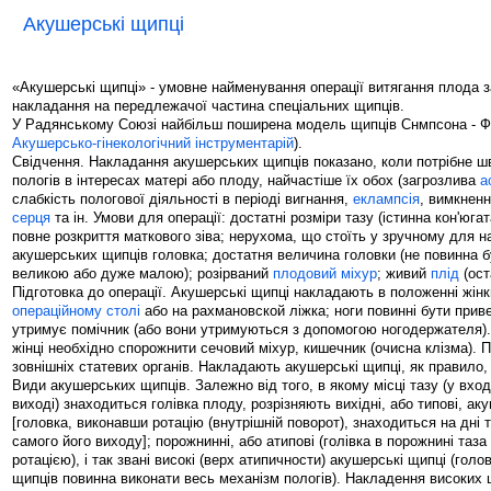
Акушерські щипці
«Акушерські щипці» - умовне найменування операції витягання плода 
накладання на передлежачої частина спеціальних щипців.
У Радянському Союзі найбільш поширена модель щипців Снмпсона - Ф
Акушерсько-гінекологічний інструментарій
).
Свідчення. Накладання акушерських щипців показано, коли потрібне ш
пологів в інтересах матері або плоду, найчастіше їх обох (загрозлива
а
слабкість пологової діяльності в періоді вигнання,
еклампсія
, вимкнен
серця
та ін. Умови для операції: достатні розміри тазу (істинна кон'юга
повне розкриття маткового зіва; нерухома, що стоїть у зручному для 
акушерських щипців головка; достатня величина головки (не повинна б
великою або дуже малою); розірваний
плодовий міхур
; живий
плід
(ост
Підготовка до операції. Акушерські щипці накладають в положенні жінк
операційному столі
або на рахмановской ліжка; ноги повинні бути приве
утримує помічник (або вони утримуються з допомогою ногодержателя)
жінці необхідно спорожнити сечовий міхур, кишечник (очисна клізма). 
зовнішніх статевих органів. Накладають акушерські щипці, як правило,
Види акушерських щипців. Залежно від того, в якому місці тазу (у вход
виході) знаходиться голівка плоду, розрізняють вихідні, або типові, ак
[головка, виконавши ротацію (внутрішній поворот), знаходиться на дні 
самого його виходу]; порожнинні, або атипові (голівка в порожнині та
ротацією), і так звані високі (верх атипичности) акушерські щипці (гол
щипців повинна виконати весь механізм пологів). Накладення високих 