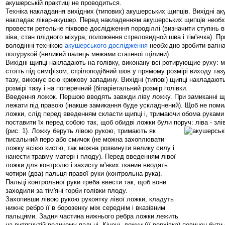
акушерській практиці не проводиться.
Техніка накладання вихідних (типових) акушерських щипців. Вихідні ак
накладає лікар-акушер. Перед накладенням акушерських щипців необх
провести ретельне піхвове дослідження породіллі (визначити ступінь в
зіва, стан плідного міхура, положення стреловидной шва і тім'ячка). П
володінні технікою
акушерського дослідження
необхідно зробити вагін
полурукой (великий палець межами статевої щілини).
Вихідні щипці накладають на голівку, виконану всі ротирующие руху:
стоїть під симфізом, стрілоподібний шов у прямому розмірі виходу тазу
тазу, виконує всю крижову западину. Вихідні (типові) щипці накладают
розмірі тазу і на поперечний (біпаріетальний розмір голівки.
Введення ложок. Першою вводять завжди ліву ложку. При замиканні щ
лежати під правою (інакше замикання буде ускладнений). Щоб не поми
ложки, слід перед введенням скласти щипці і, тримаючи обома руками 
поставити їх перед собою так, щоб обидві ложки були поруч: ліва - злі
(рис. 1)
. Ложку беруть лівою рукою, тримають як
писальний перо або смичок (не можна захоплювати
ложку всією кистю, так можна розвинути велику силу і
нанести травму матері і плоду). Перед введенням лівої
ложки для контролю і захисту м'яких тканин вводять
чотири (два) пальця правої руки (контрольна рука).
Пальці контрольної руки треба ввести так, щоб вони
заходили за тім'яні горби голівки плоду.
Захопивши лівою рукою рукоятку лівої ложки, кладуть
нижнє ребро її в борозенку між середнім і вказівним
пальцями. Задня частина нижнього ребра ложки лежить
на витягнутій великому пальці. Кінець ложки (її верхівка) повинен бут