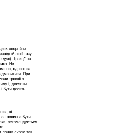
циях енергійне
відній лінії тазу,
дузі). Тракції по
ямка. Не
змінно, одного за
 відмовитися. При
ючи тракції з
илу і, досягши
ні бути досить
них, ні
на і повинна бути
овки, рекомендується
к.
д лонну дугою так,