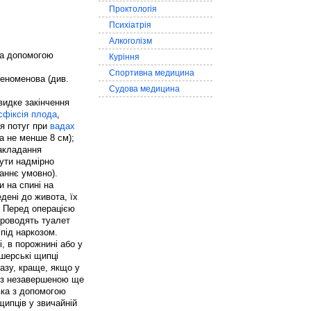
Проктологія
Психіатрія
Алкоголізм
за допомогою
Куріння
Спортивна медицина
еноменова (див.
Судова медицина
видке закінчення
сфіксія плода
,
ня потуг при
вадах
та не менше 8 см);
накладання
ути надмірно
аннє умовно).
и на спині на
дені до живота, їх
. Перед операцією
Проводять туалет
 під наркозом.
і, в порожнині або у
ушерські щипці
тазу, краще, якщо у
за з незавершеною ще
овка з допомогою
щипців у звичайній