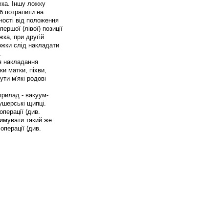
жка. Іншу ложку
об потрапити на
ності від положення
ершої (лівої) позиції
жка, при другій
Ложки слід накладати
.
я накладання
и матки, піхви,
ути м'які родові
рилад - вакуум-
ушерські щипці.
перації (див.
римувати такий же
операції (див.