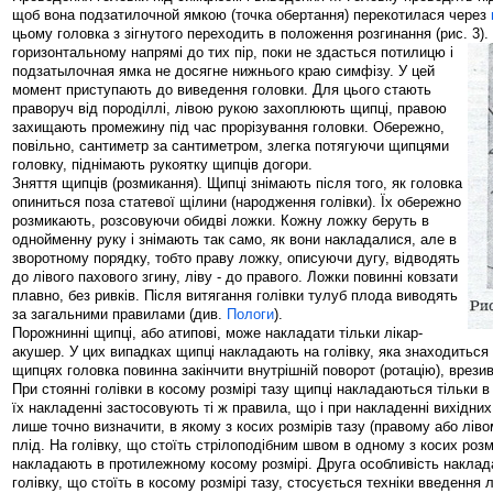
щоб вона подзатилочной ямкою (точка обертання) перекотилася через
цьому головка з зігнутого переходить в положення розгинання (рис. 3)
.
горизонтальному напрямі до тих пір, поки не здасться потилицю і
подзатылочная ямка не досягне нижнього краю симфізу. У цей
момент приступають до виведення головки. Для цього стають
праворуч від породіллі, лівою рукою захоплюють щипці, правою
захищають промежину під час прорізування головки. Обережно,
повільно, сантиметр за сантиметром, злегка потягуючи щипцями
головку, піднімають рукоятку щипців догори.
Зняття щипців (розмикання). Щипці знімають після того, як головка
опиниться поза статевої щілини (народження голівки). Їх обережно
розмикають, розсовуючи обидві ложки. Кожну ложку беруть в
однойменну руку і знімають так само, як вони накладалися, але в
зворотному порядку, тобто праву ложку, описуючи дугу, відводять
до лівого пахового згину, ліву - до правого. Ложки повинні ковзати
плавно, без ривків. Після витягання голівки тулуб плода виводять
за загальними правилами (див.
Пологи
).
Порожнинні щипці, або атипові, може накладати тільки лікар-
акушер. У цих випадках щипці накладають на голівку, яка знаходиться 
щипцях головка повинна закінчити внутрішній поворот (ротацію), врезив
При стоянні голівки в косому розмірі тазу щипці накладаються тільки в
їх накладенні застосовують ті ж правила, що і при накладенні вихідни
лише точно визначити, в якому з косих розмірів тазу (правому або лів
плід. На голівку, що стоїть стрілоподібним швом в одному з косих розм
накладають в протилежному косому розмірі. Друга особливість наклад
голівку, що стоїть в косому розмірі тазу, стосується техніки введення