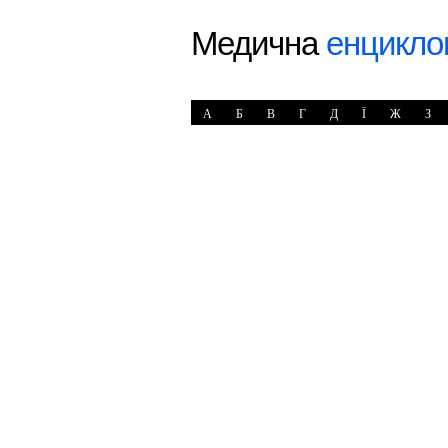
Медична
енцикло
А
Б
В
Г
Д
Ї
Ж
З