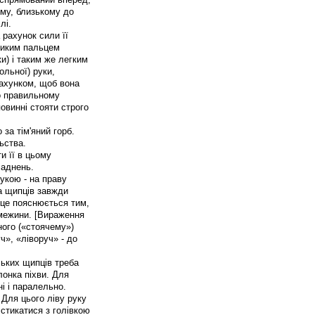
ому, близькому до
лі.
рахунок сили її
ликим пальцем
и) і таким же легким
ольної) руки,
ахунком, щоб вона
ро правильному
овинні стояти строго
 за тім'яний горб.
ьства.
и її в цьому
ладнень.
укою - на праву
а щипців завжди
 це пояснюється тим,
омежини. [Вираження
ного («стоячему»)
ч», «ліворуч» - до
ьких щипців треба
лонка піхви. Для
і і паралельно.
 Для цього ліву руку
 стикатися з голівкою