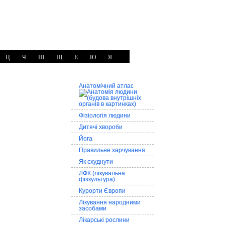
Ц
Ч
Ш
Щ
Е
Ю
Я
Анатомічний атлас
Фізіологія людини
Дитячі хвороби
Йога
Правильне харчування
Як схуднути
ЛФК (лікувальна
фізкультура)
Курорти Європи
Лікування народними
засобами
Лікарські рослини