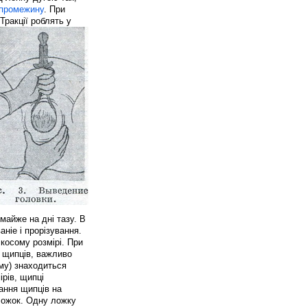
промежину
. При
 Тракції роблять у
майже на дні тазу. В
аніе і прорізування.
 косому розмірі. При
х щипців, важливо
ому) знаходиться
ірів, щипці
ання щипців на
 ложок. Одну ложку