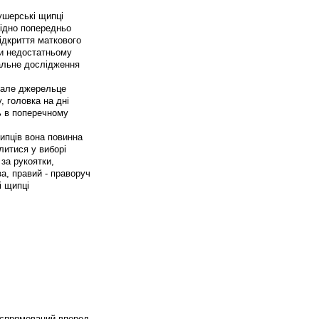
ушерські щипці
ідно попередньо
ідкриття маткового
ри недостатньому
альне дослідження
 мале джерельце
, головка на дні
ь в поперечному
ипців вона повинна
литися у виборі
за рукоятки,
ва, правий - праворуч
и спрямований вперед,