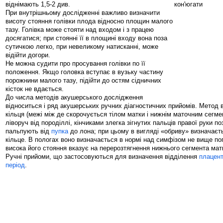
віднімають 1,5-2 див.
При внутрішньому дослідженні важливо визначити
висоту стояння голівки плода відносно площин малого
тазу. Голівка може стояти над входом і з працею
досягатися; при стоянні її в площині входу вона поза
сутичкою легко, при невеликому натисканні, може
відійти догори.
Не можна судити про просування голівки по її
положення. Якщо головка вступає в вузьку частину
порожнини малого тазу, підійти до остям сідничних
кісток не вдається.
До числа методів акушерського дослідження
відноситься і ряд акушерських ручних діагностичних прийомів. Метод
кільця (межі між де скорочується тілом матки і нижнім маточним сегме
ліворуч від породіллі, кінчиками злегка зігнутих пальців правої руки п
пальпують від
пупка
до лона; при цьому в вигляді «обриву» визначаєт
кільце. В пологах воно визначається в нормі над симфізом не вище по
висока його стояння вказує на перерозтягнення нижнього сегмента мат
Ручні прийоми, що застосовуються для визначення відділення
плацен
період
.