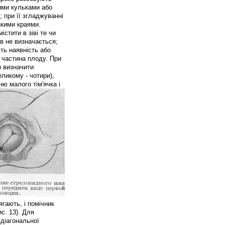
ними кульками або
 при її згладжуванні
нкими краями.
стити в зіві те чи
ів не визначається;
ть наявність або
 частина плоду. При
я визначити
ликому - чотири),
ю малого тім'ячка і
ягають, і помічник
с. 13).
Для