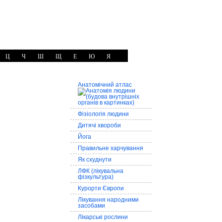
Ц
Ч
Ш
Щ
Е
Ю
Я
Анатомічний атлас
Фізіологія людини
Дитячі хвороби
Йога
Правильне харчування
Як схуднути
ЛФК (лікувальна
фізкультура)
Курорти Європи
Лікування народними
засобами
Лікарські рослини