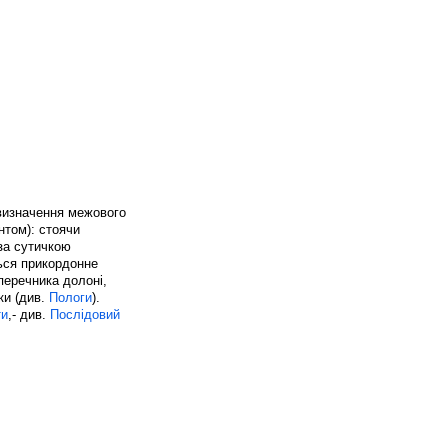
 визначення межового
нтом): стоячи
оза сутичкою
ься прикордонне
перечника долоні,
ки (див.
Пологи
).
ти
,- див.
Послідовий