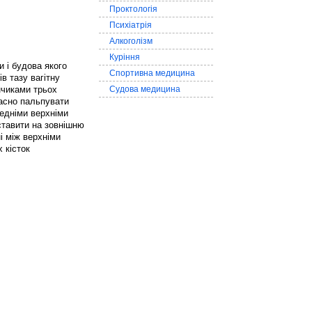
Проктологія
Психіатрія
Алкоголізм
Куріння
 і будова якого
Спортивна медицина
в тазу вагітну
нчиками трьох
Судова медицина
часно пальпувати
редніми верхніми
 ставити на зовнішню