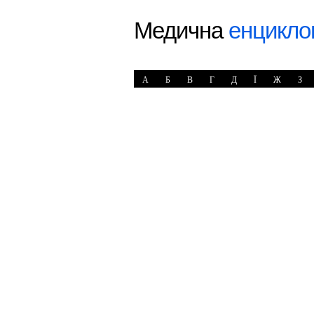
Медична
енцикло
А
Б
В
Г
Д
Ї
Ж
З