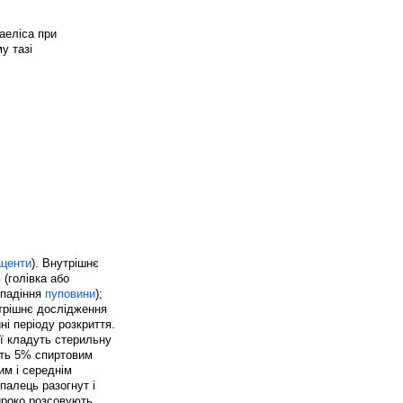
центи
). Внутрішнє
 (голівка або
випадіння
пуповини
);
трішнє дослідження
і періоду розкриття.
еї кладуть стерильну
ють 5% спиртовим
им і середнім
палець разогнут і
роко розсовують