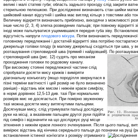
великі і малі статеві губи; область заднього проходу слід закрити ват
стерильною пелюшкою. При дослідженні визначають стан шийки матки;
шийковий канал відсутній і шийка має вигляд кільця з товстими або то
Величину відкриття визначають приблизно, виходячи з можливості розмі
інше число (2, 3, 4) злегка розведених пальців; при повному відкритті з
іноді може пальпуватися ущемившаяся передня губа зіву. Встановлюю
відсутність напруги
плодового міхура
. Потім визначають передлежачої
головному передлежанні і достатній відкритті зіва потрібно постаратис
джерельця голівки плоду (в малому джерельці сходяться три шва, у ве
розташування стреловидной шва (прямий і найдовший). По розташуванн
стреловидной шва (рис. 12)
судять про механізм
проходження головки по родовому каналу.
При високому стоянні передлежачої частини слід
спробувати досягти мису крижів і виміряти
діагональну конъюгату (якщо породілля звернулася в
пізні терміни вагітності і цей розмір не було визначено
раніше) - відстань між мисом і нижнім краєм симфізу,
в нормі дорівнює 12,5-13 див. тазі При нормальних
розмірів мис не досягається. При помірно звуженому
тазі можна досягти мису витягнутими пальцями.
Досягнувши мису, слід утримувати пальці досліджує
руки на місці, а вказівним пальцем другої руки підійти
під симфіз і відзначити на що досліджує руці місце
зіткнення з нижнім краєм лонного зчленування. Після цього пальці, вит
вимірює відстань від кінчика середнього пальця до позначки на руці (ри
встановлення істинної кон'югати з розміру отриманого