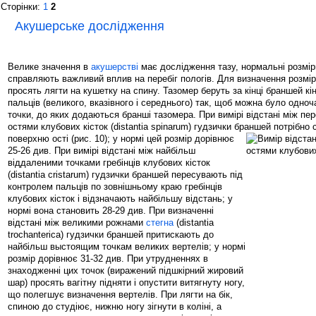
Сторінки:
1
2
Акушерське дослідження
Велике значення в
акушерстві
має дослідження тазу, нормальні розміри
справляють важливий вплив на перебіг пологів. Для визначення розмірі
просять лягти на кушетку на спину. Тазомер беруть за кінці браншей кі
пальців (великого, вказівного і середнього) так, щоб можна було одно
точки, до яких додаються бранші тазомера. При вимірі відстані між пе
остями клубових кісток (distantia spinarum) гудзички браншей потрібно
поверхню ості (рис. 10);
у нормі цей розмір дорівнює
25-26 див. При вимірі відстані між найбільш
віддаленими точками гребінців клубових кісток
(distantia cristarum) гудзички браншей пересувають під
контролем пальців по зовнішньому краю гребінців
клубових кісток і відзначають найбільшу відстань; у
нормі вона становить 28-29 див. При визначенні
відстані між великими рожнами
стегна
(distantia
trochanterica) гудзички браншей притискають до
найбільш выстоящим точкам великих вертелів; у нормі
розмір дорівнює 31-32 див. При утрудненнях в
знаходженні цих точок (виражений підшкірний жировий
шар) просять вагітну підняти і опустити витягнуту ногу,
що полегшує визначення вертелів. При лягти на бік,
спиною до студіює, нижню ногу зігнути в коліні, а