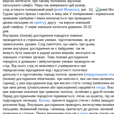
верхню витягнути; при такому положенні зручніше
пальпувати симфіз. Перш ніж вимірювати цей розмір,
слід оглянути поперековий ромб (
ромб Міхаеліса
, рис. 11).
Гудзик одного бранші ставлять в ямку між V поперековим і
крижовим хребцями I (ямка визначається при проведенні
двома пальцями по
хребту
), другу - на верхнє-зовнішній
край симфізу. У нормі зовнішня кон'югата дорівнює 20-22
див.
Внутрішнє (піхвові) дослідження породіллі повинно
проводитися в стерильних умовах, підготовленими, як для
чревосеченія, руками. Слід пам'ятати, що навіть при цьому
умови внутрішнє дослідження не є байдужим, так як
можуть бути занесені в родові шляхи мікроби, вегетуючі на
зовнішніх статевих органах. Тому піхвове дослідження
породіллі в домашніх і амбулаторних умовах проводити не
слід. Від нього слід по можливості утримуватися при
передчасному відходженні вод і відсутності пологової
діяльності в підготовчому періоді пологів, кровотечі (
передлежання пла
(піхвові) дослідження обов'язково: при неясності, яка частина належить
сідниці); у разі відходження вод при високо стоїть голівці (небезпека 
при зміні ритму (уповільнення або прискорення) серцебиття
плоду
. Вну
має важливе значення при тривалих пологах, особливо у другій половин
Перед дослідженням породілля підмивається, лягає на кушетку, під н
подкладную пелюшку.
Вульву
, прилеглі відділи стегон і лобка змащу
розчином йоду. Внутрішнє дослідження проводять витягнутими вказівн
пальцями; безіменний палець і мізинець притиснуті до долоні, великий 
відведена в сторону. Перед введенням пальців у
піхву
іншою рукою ши