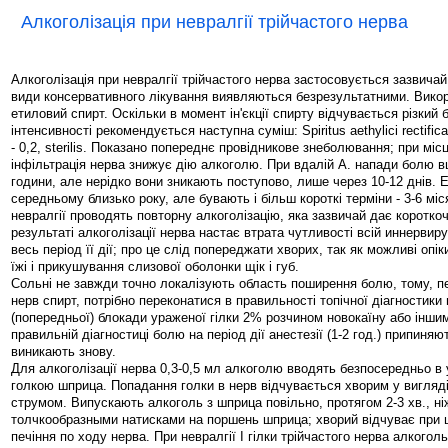
Алкоголізація при невралгії трійчастого нерва
Алкоголізація при невралгії трійчастого нерва застосовується зазвичай 
види консервативного лікування виявляються безрезультатними. Вик
етиловий спирт. Оскільки в момент ін'єкції спирту відчувається різкий б
інтенсивності рекомендується наступна суміш: Spiritus aethylici rectifica
- 0,2, sterilis. Показано попереднє провідникове знеболювання; при місц
інфільтрація нерва знижує дію алкоголю. При вдалій А. напади болю 
години, але нерідко вони зникають поступово, лише через 10-12 днів. 
середньому близько року, але бувають і більш короткі терміни - 3-6 мі
невралгії проводять повторну алкоголізацію, яка зазвичай дає коротко
результаті алкоголізації нерва настає втрата чутливості всій иннервир
весь період її дії; про це слід попереджати хворих, так як можливі опік
їжі і прикушування слизової оболонки щік і губ.
Сольні не завжди точно локалізують область поширення болю, тому, п
нерв спирт, потрібно переконатися в правильності топічної діагностик
(попередньої) блокади ураженої гілки 2% розчином новокаїну або інши
правильній діагностиці болю на період дії анестезії (1-2 год.) припиняю
виникають знову.
Для алкоголізації нерва 0,3-0,5 мл алкоголю вводять безпосередньо в
голкою шприца. Попадання голки в нерв відчувається хворим у вигляд
струмом. Випускають алкоголь з шприца повільно, протягом 2-3 хв., н
толчкообразными натисками на поршень шприца; хворий відчуває при 
печіння по ходу нерва. При невралгії I гілки трійчастого нерва алкогол