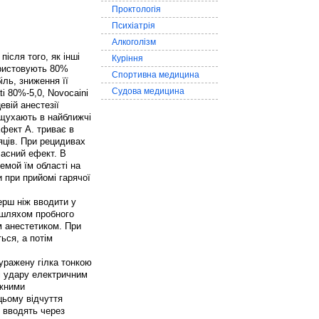
Проктологія
Психіатрія
Алкоголізм
після того, як інші
Куріння
ористовують 80%
Спортивна медицина
іль, зниження її
Судова медицина
ti 80%-5,0, Novocaini
евій анестезії
вщухають в найближчі
Ефект А. триває в
сяців. При рецидивах
часний ефект. В
уемой їм області на
и при прийомі гарячої
ерш ніж вводити у
и шляхом пробного
м анестетиком. При
ться, а потім
 уражену гілка тонкою
і удару електричним
іжними
цьому відчуття
ь вводять через