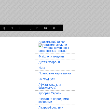
Ц
Ч
Ш
Щ
Е
Ю
Я
Анатомічний атлас
Фізіологія людини
Дитячі хвороби
Йога
Правильне харчування
Як схуднути
ЛФК (лікувальна
фізкультура)
Курорти Європи
Лікування народними
засобами
Лікарські рослини