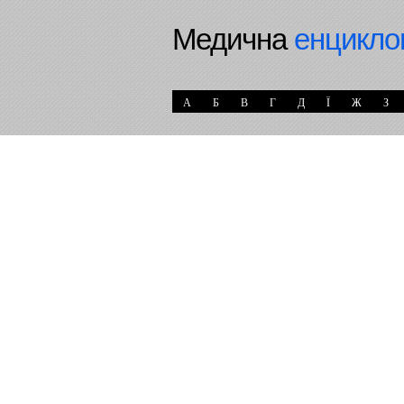
Медична
енцикло
А
Б
В
Г
Д
Ї
Ж
З