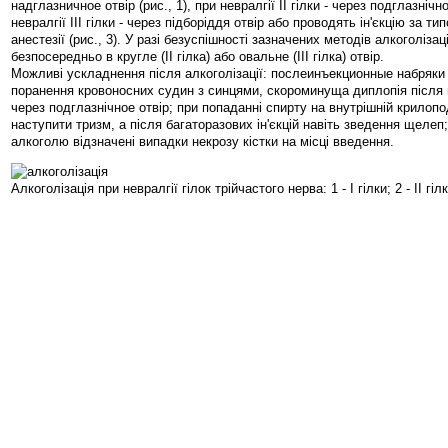
надглазничное отвір (рис., 1), при невралгії ІІ гілки - через подглазнічно
невралгії III гілки - через підборіддя отвір або проводять ін'єкцію за 
анестезії (рис., 3). У разі безуспішності зазначених методів алкоголіза
безпосередньо в кругле (II гілка) або овальне (III гілка) отвір.
Можливі ускладнення після алкоголізації: послеинъекционные набряки 
поранення кровоносних судин з синцями, скороминуща диплопія після
через подглазнічное отвір; при попаданні спирту на внутрішній крилопо
наступити тризм, а після багаторазових ін'єкцій навіть зведення щелеп
алкоголю відзначені випадки некрозу кістки на місці введення.
Алкоголізація при невралгії гілок трійчастого нерва: 1 - I гілки; 2 - II гілки