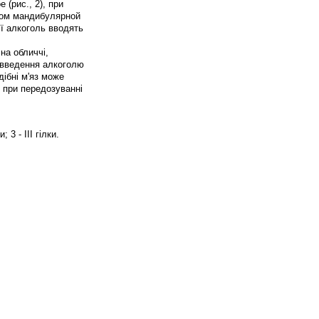
е (рис., 2), при
типом мандибулярной
ції алкоголь вводять
на обличчі,
 введення алкоголю
дібні м'яз може
; при передозуванні
; 3 - III гілки.