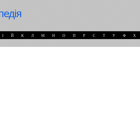
педія
І
Й
К
Л
М
Н
О
П
Р
С
Т
У
Ф
Х