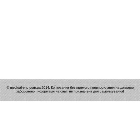
© medical-enc.com.ua 2014. Копіювання без прямого гіперпосилання на джерело
заборонено. Інформація на сайті не призначена для самолікування!