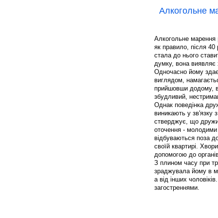
Алкогольне м
Алкогольне марення р
як правило, після 40
стала до нього стави
думку, вона виявляє х
Одночасно йому здає
виглядом, намагаєтьс
прийшовши додому, в
збудливий, нестриман
Однак поведінка друж
виникають у зв'язку 
стверджує, що дружи
оточення - молодими 
відбуваються поза до
своїй квартирі. Хвор
допомогою до органів
З плином часу при т
зраджувала йому в ми
а від інших чоловікі
загостреннями.