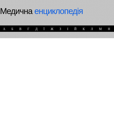
Медична
енциклопедія
А
Б
В
Г
Д
Ї
Ж
З
І
Й
К
Л
М
Н