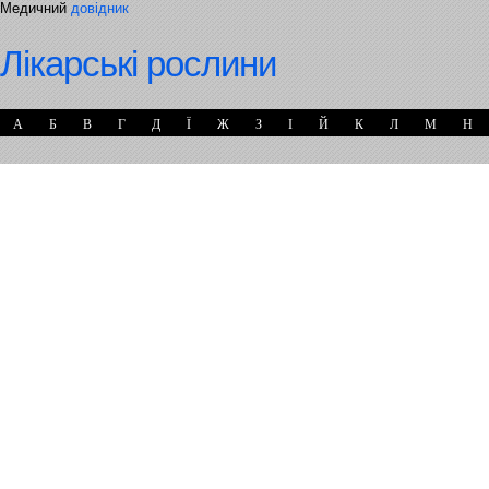
Медичний
довідник
Лікарські рослини
А
Б
В
Г
Д
Ї
Ж
З
І
Й
К
Л
М
Н