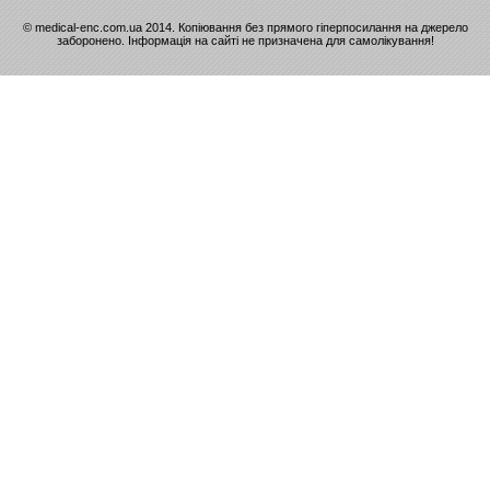
© medical-enc.com.ua 2014. Копіювання без прямого гіперпосилання на джерело
заборонено. Інформація на сайті не призначена для самолікування!