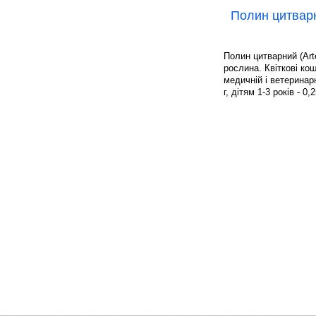
Полин цитвар
Полин цитварний (Arte
рослина. Квіткові ко
медичній і ветеринар
г, дітям 1-3 років - 0