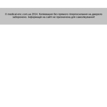
© medical-enc.com.ua 2014. Копіювання без прямого гіперпосилання на джерело
заборонено. Інформація на сайті не призначена для самолікування!