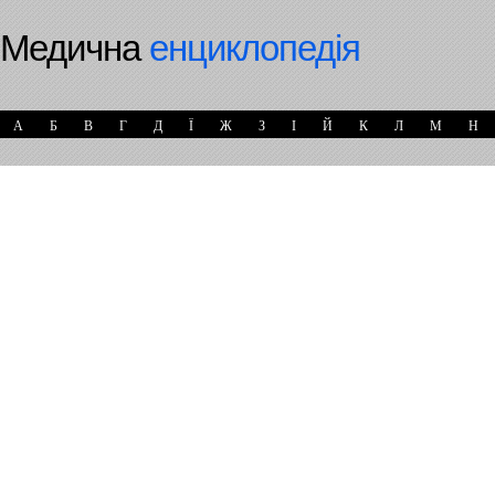
Медична
енциклопедія
А
Б
В
Г
Д
Ї
Ж
З
І
Й
К
Л
М
Н