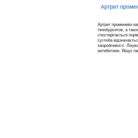
Артрит промен
Артрит променево-зап
тенобурситов, а тако
спостерігається порі
суглоба відзначаєтьс
хворобливості. Лікув
антибіотики. Якщо та