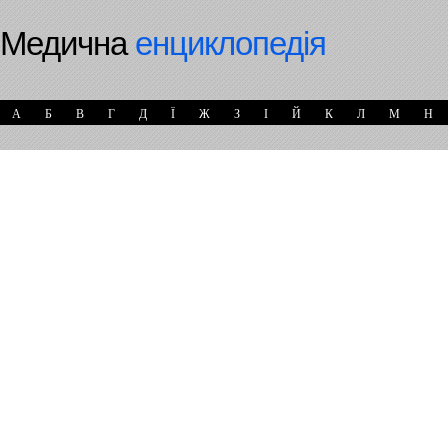
Медична
енциклопедія
А
Б
В
Г
Д
Ї
Ж
З
І
Й
К
Л
М
Н