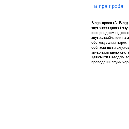
Binga проба
Binga проба (A. Bing
звукопровідною і зв
сосцевидном відрост
звукосприймаючого ап
обстежуваний переста
собі зовнішній слухо
звукопровідною систе
здійснити методом то
проведенні звуку чер