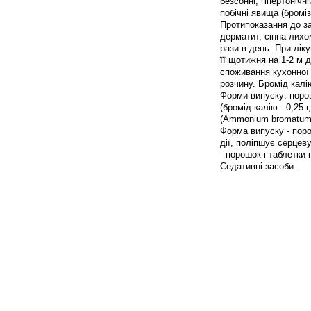
безсонні, гіпертонічн
побічні явища (бромі
Протипоказання до за
дерматит, сінна лихо
рази в день. При лік
її щотижня на 1-2 м
споживання кухонної 
розчину. Бромід калі
Форми випуску: порош
(бромід калію - 0,25 г
(Ammonium bromatum) 
Форма випуску - пор
дії, поліпшує серцеву
- порошок і таблетки 
Седативні засоби.