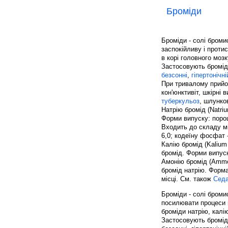
Броміди
Броміди - солі бром
заспокійливу і прот
в корі головного моз
Застосовують броміди 
безсонні
,
гіпертонічні
При тривалому прийом
кон'юнктивіт, шкірні 
туберкульоз
, шлунко
Натрію бромід (Natriu
Форми випуску: порошо
Входить до складу мік
6,0; кодеїну фосфат - 
Калію бромід (Kalium
бромід. Форми випуск
Амонію бромід (Ammo
бромід натрію. Форма
місці. См. також
Седа
Броміди - солі броми
посилювати процеси г
броміди натрію, калі
Застосовують броміди 