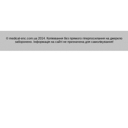
© medical-enc.com.ua 2014. Копіювання без прямого гіперпосилання на джерело
заборонено. Інформація на сайті не призначена для самолікування!