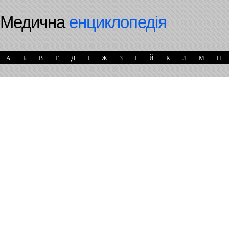
Медична
енциклопедія
А
Б
В
Г
Д
Ї
Ж
З
І
Й
К
Л
М
Н