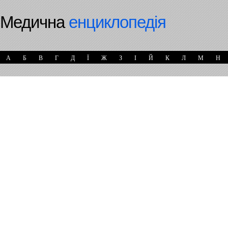
Медична
енциклопедія
А
Б
В
Г
Д
Ї
Ж
З
І
Й
К
Л
М
Н