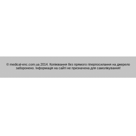
© medical-enc.com.ua 2014. Копіювання без прямого гіперпосилання на джерело
заборонено. Інформація на сайті не призначена для самолікування!