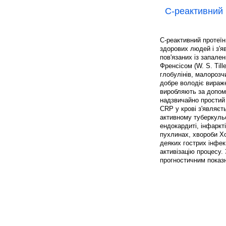
C-реактивний 
C-реактивний протеїн 
здорових людей і з'я
пов'язаних із запале
Френсісом (W. S. Till
глобулінів, малорозчи
добре володіє вираж
виробляють за допом
надзвичайно простий 
CRP у крові з'являєт
активному туберкульо
ендокардиті, інфаркті
пухлинах, хвороби Хо
деяких гострих інфек
активізацію процесу.
прогностичним показ