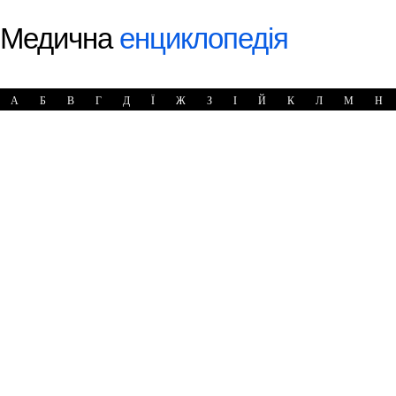
Медична
енциклопедія
А
Б
В
Г
Д
Ї
Ж
З
І
Й
К
Л
М
Н