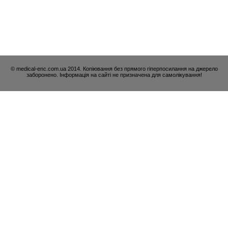
© medical-enc.com.ua 2014. Копіювання без прямого гіперпосилання на джерело
заборонено. Інформація на сайті не призначена для самолікування!