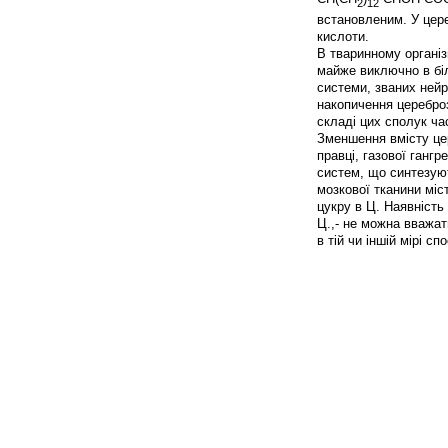
2
12
встановленим. У цере
кислоти.
В тваринному організ
майже виключно в біл
системи, званих нейр
накопичення цереброз
складі цих сполук ча
Зменшення вмісту цер
правці, газової ганг
систем, що синтезую
мозкової тканини міс
цукру в Ц. Наявніст
Ц.,- не можна вважат
в тій чи іншій мірі сп