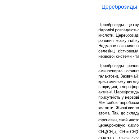
Цереброзиды
Цереброзиды - це гру
гідролізі розпадають
кислоти. Цереброзиды
речовині мозку і м'я
Надмірне накопичення 
селезінці, кістковом
нервової системи - т
Цереброзиды - речови
аминоспирта - сфинго
галактози). Зазвичай
кристалічному вигляд
в піридині, хлороформ
активні. Цереброзиды
присутність у нервов
Між собою церебрози
кислоти. Жирні кисло
атома. Так, до склад
френазин, який част
цереброновую, кисло
СН
(СН
),- СН = СН(
3
2
СН(СН
)
-СНОН-СООН