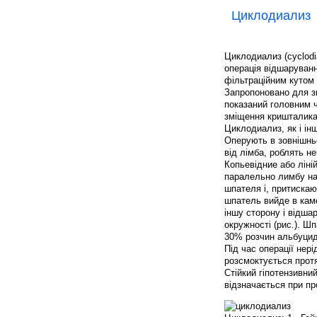
Циклодиализ
Циклодиализ (cyclodial
операція відшаруванн
фільтраційним кутом
Запропоновано для зн
показаний головним ч
зміщення кришталика 
Циклодиализ, як і ін
Оперують в зовнішнь
від лімба, роблять не
Копьевідние або лін
паралельно лимбу на 
шпателя і, притискаю
шпатель вийде в каме
іншу сторону і відша
окружності (рис.). Ш
30% розчин альбуциду
Під час операції нер
розсмоктується протя
Стійкий гіпотензивни
відзначається при пр