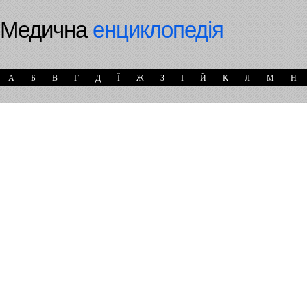
Медична
енциклопедія
А
Б
В
Г
Д
Ї
Ж
З
І
Й
К
Л
М
Н