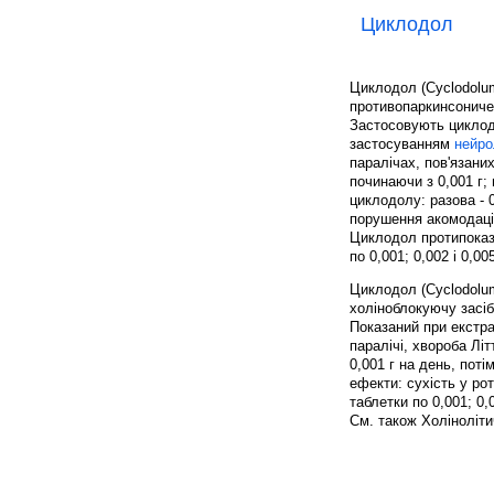
Циклодол
Циклодол (Cyclodolum
противопаркинсониче
Застосовують цикло
застосуванням
нейро
паралічах, пов'язан
починаючи з 0,001 г;
циклодолу: разова - 0
порушення акомодації
Циклодол протипоказа
по 0,001; 0,002 і 0,0
Циклодол (Cyclodolum
холіноблокуючу засіб
Показаний при екстра
паралічі, хвороба Лі
0,001 г на день, пот
ефекти: сухість у ро
таблетки по 0,001; 0,0
См. також Холіноліти