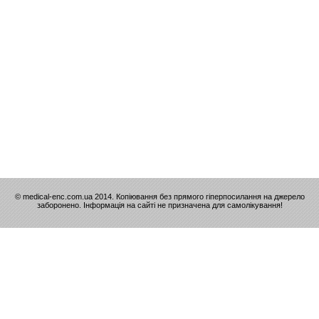
© medical-enc.com.ua 2014. Копіювання без прямого гіперпосилання на джерело
заборонено. Інформація на сайті не призначена для самолікування!