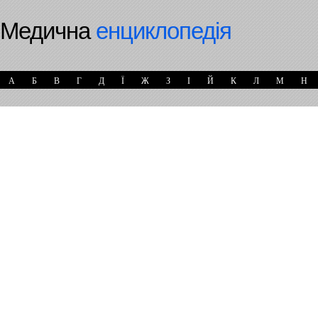
Медична
енциклопедія
А
Б
В
Г
Д
Ї
Ж
З
І
Й
К
Л
М
Н