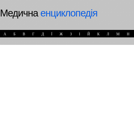
Медична
енциклопедія
А
Б
В
Г
Д
Ї
Ж
З
І
Й
К
Л
М
Н