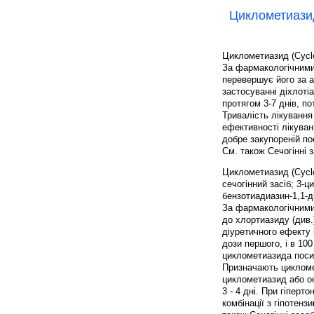
Циклометиази
Циклометиазид (Cycl
За фармакологічними 
перевершує його за а
застосуванні діхлоті
протягом 3-7 днів, п
Тривалість лікування
ефективності лікуван
добре закупореній по
См. також Сечогінні 
Циклометиазид (Cyclo
сечогінний засіб; 3-
бензотиадиазин-1,1-д
За фармакологічними
до хлортиазиду (див.)
діуретичного ефекту 
дози першого, і в 10
циклометиазида поси
Призначають цикломе
циклометиазид або ок
3 - 4 дні. При гіперт
комбінації з гіпотенз