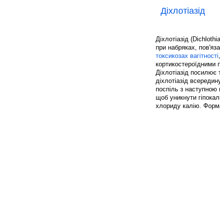
Діхлотіазід
Діхлотіазід (Dichloth
при набряках, пов'яз
токсикозах вагітності
кортикостероїдними 
Діхлотіазід посилює 
діхлотіазід всередину
поспіль з наступною п
щоб уникнути гіпокал
хлориду калію. Форма