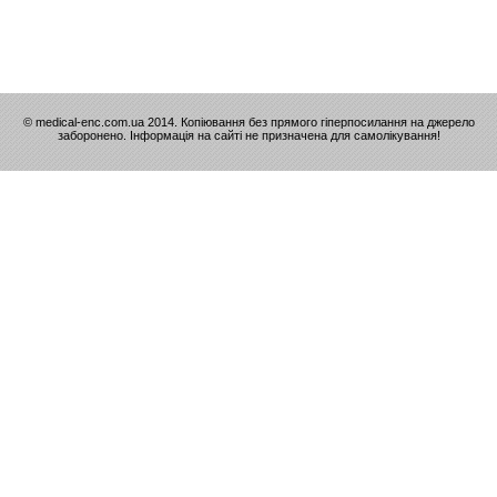
© medical-enc.com.ua 2014. Копіювання без прямого гіперпосилання на джерело
заборонено. Інформація на сайті не призначена для самолікування!