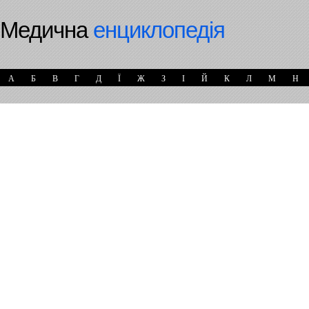
Медична
енциклопедія
А
Б
В
Г
Д
Ї
Ж
З
І
Й
К
Л
М
Н