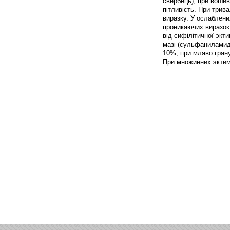
свербець), при вошив
пітливість. При трив
виразку. У ослаблени
проникаючих виразок 
від сифілітичної экти
мазі (сульфаниламидн
10%; при мляво гран
При множинних эктима