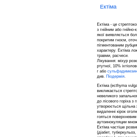
Ектіма
Ектіма - це стрепток
з гнійним або гнійно-
якої виявляється бол
покритим гноєм, оточе
пігментованим рубцем
характеру. Ектіма лок
травми, расчеси.
Лікування: міхур роз
ртутної, 10% іхтіолов
г або
сульфадимези
див.
Піодермія
.
Ектіма (ecthyma vulg
викликається стрепто
невеликого запальног
до лісового горіха з 
утворюється щільна ж
видаленні кірок огол
гояться поверхневим
аутоинокуляции множи
Ектіма частіше розв
(діабет, туберкульоз,