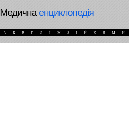
Медична
енциклопедія
А
Б
В
Г
Д
Ї
Ж
З
І
Й
К
Л
М
Н