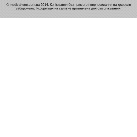
© medical-enc.com.ua 2014. Копіювання без прямого гіперпосилання на джерело
заборонено. Інформація на сайті не призначена для самолікування!