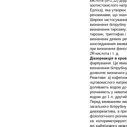
кислоти (d=1,12) дод
азотистокислого нат
Ерліха), яка утворює
речовинами, що знахо
Широке застосування 
визначенні білірубін
визначення тирозину,
тирозин, триптофан і
визначенні деяких р
азосоединения вживає
при визначенні фенолі
2R-кислота і т. д.
Діазореакція в кров
фарбування. Це явище
визначення білірубін
дозволяє визначати р
Реактиви: а) кофеїнов
оцтовокислого натрію
доливають водою до 0
розчиняють у невелик
водою до 1 л; другий
Перед вживанням змі
загального білірубін
диазореактива, а при
фізіологічного розчи
хв. колориметрируют 
мл кофеїнового реакт