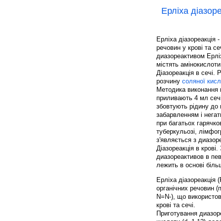
Ерліха діазор
Ерліха діазореакція 
речовин у крові та с
диазореактивом Ерліх
містять амінокислоти 
Діазореакція в сечі.
розчину
соляної кис
Методика виконання ці
приливають 4 мл сечі
збовтують рідину до
забарвленням і негат
при багатьох гарячк
туберкульозі, лімфог
з'являється з диазор
Діазореакція в крові.
диазореактивов в пев
лежить в основі більш
Ерліха діазореакція (
органічних речовин (п
N=N-), що використов
крові та сечі.
Приготування диазоре