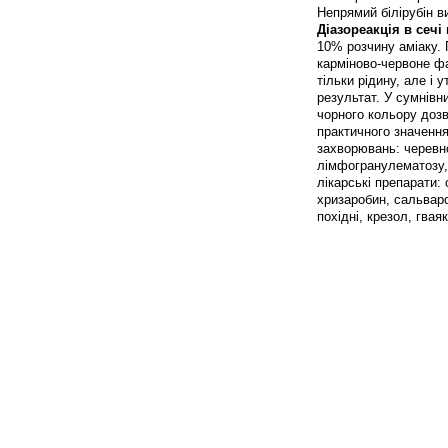
Непрямий білірубін в
Діазореакція в сечі
10% розчину аміаку. 
карміново-червоне ф
тільки рідину, але і
результат. У сумнівн
чорного кольору дозв
практичного значення
захворювань: черевно
лімфогранулематозу, 
лікарські препарати: 
хризаробин, сальварс
похідні, крезол, гвая