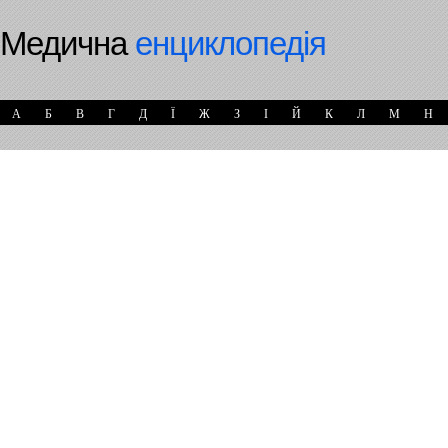
Медична
енциклопедія
А
Б
В
Г
Д
Ї
Ж
З
І
Й
К
Л
М
Н