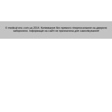
© medical-enc.com.ua 2014. Копіювання без прямого гіперпосилання на джерело
заборонено. Інформація на сайті не призначена для самолікування!