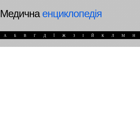
Медична
енциклопедія
А
Б
В
Г
Д
Ї
Ж
З
І
Й
К
Л
М
Н