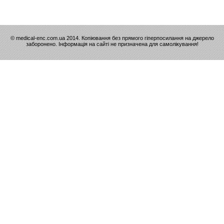
© medical-enc.com.ua 2014. Копіювання без прямого гіперпосилання на джерело
заборонено. Інформація на сайті не призначена для самолікування!