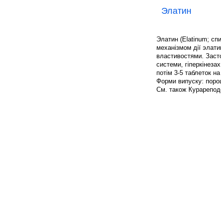
Элатин
Элатин (Elatinum; спи
механізмом дії элати
властивостями. Засто
системи, гіперкінезах
потім 3-5 таблеток н
Форми випуску: порош
См. також Курарепод