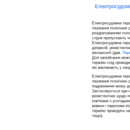
Електросудом
Електросудомна терап
лікування психічних
роздратуванням голо
струм пропускають че
Електросудомна тера
депресій, резистентн
меланхолії (див.
Пер
Для запобігання можл
терапію слід проводит
які викликають у хво
Електросудомна терап
лікування психічних
подразнення мозку д
Застосовується при 
резистентних щодо п
пов'язане з ускладне
вивихи і переломи кі
терапію проводять на
тощо).