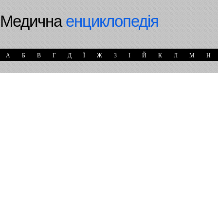
Медична
енциклопедія
А
Б
В
Г
Д
Ї
Ж
З
І
Й
К
Л
М
Н