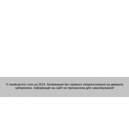
© medical-enc.com.ua 2014. Копіювання без прямого гіперпосилання на джерело
заборонено. Інформація на сайті не призначена для самолікування!