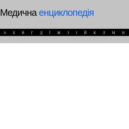
Медична
енциклопедія
А
Б
В
Г
Д
Ї
Ж
З
І
Й
К
Л
М
Н