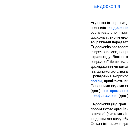
Ендоскопія
Ендоскопія - це огля
приладів -
ендоскопі
освітлювальної і нер
досконалі, гнучкі ен
зображення передаєт
Ендоскопію застосов
ендоскопія має, нап
стравоходу. Діагност
ендоскопії брати мат
дослідження чи шмат
(за допомогою спеціа
Проведення ендоскопі
поліпи
, припікають в
Основними видами ен
(див.),
ректороманоск
і
езофагоскопія
(див.)
Ендоскопія (від грец.
порожнистих органів
оптичної (система лі
іноді при деякому зб
Останнім часом в дея