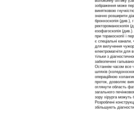
волоконну оптику (св
зображення може пере
винятковою гнучкістю
значно розширити діа
бронхоскопія (див.), 
ректороманоскопія (ди
езофагоскопія (див.)
при торакоскопії і п
є спеціальні канали,
для вилучення чужорі
електромагніти для в
тільки з діагностично
забезпечені гальвано
Останнім часом все 
шляхів (холедохоскоп
операційною холанги
проток, дозволяє вия
оглянути область фа
загального печінково
зору хірурга можуть 
Розроблені конструкц
збільшують діагности