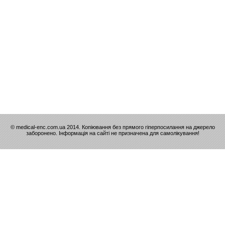
© medical-enc.com.ua 2014. Копіювання без прямого гіперпосилання на джерело
заборонено. Інформація на сайті не призначена для самолікування!