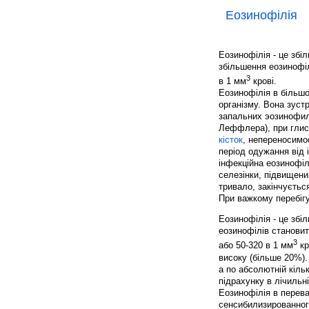
Еозинофілія
Еозинофілія - це збі
збільшення еозинофі
3
в 1 мм
крові.
Еозинофілія в більшо
організму. Вона зуст
запальних эозинофил
Леффлера), при глис
кісток
, непереносимос
період одужання від 
інфекційна еозинофіл
селезінки, підвищени
тривало, закінчуєть
При важкому перебігу
Еозинофілія - це збі
еозинофілів становит
3
або 50-320 в 1 мм
кр
високу (більше 20%).
а по абсолютній кіль
підрахунку в лічильн
Еозинофілія в переваж
сенсибилизированного