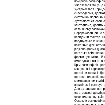
помірною еозинофілі
з'являється минуща 
зустрічається і при д
склеродермії, дермат
системний червоний в
Зустрічається еозино
эпителиоме, досить ч
останньому зазвичай 
Перераховані вище ео
невідомий фактор. Пе
поєднується із збіль
важливий діагностич
рідкісна форма цього
не тільки збільшений 
форми цих клітин. В 
омолодженням їх; в се
Крім еозинофілії кро
місцеві, які характе
органі чи тканині. До
органах, слизовій об
мембранозном коліті, 
антитілом і розігруєт
Для встановлення при
багаторазові дослідж
стернальная пункція.
Оскільки еозинофілія
захворюваннях, вона 