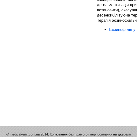
дегельмінтизація при
встановити), скасува
десенсибілізуюча тер
Терапія эозинофильно
Еозинофілія у 
© medical-enc.com.ua 2014. Копіювання без прямого гіперпосилання на джерело