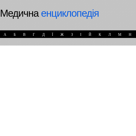
Медична
енциклопедія
А
Б
В
Г
Д
Ї
Ж
З
І
Й
К
Л
М
Н