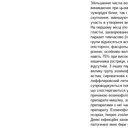
Збільшення числа еоз
виникаючих при цьому
чужорідні білки, так і
скупчення, зменшуючи
участь в утворенні а
На першому місці (по
глистні, захворюванн
паразит тимчасово (п
групи відносяться аск
опісторхоз, фасціольо
різною; особливо вели
навіть 75% при висок
кишечника (остриця, 
відсутнім. З інших п
велику групу эозино
астма, сироваткова х
леффлеровский летючи
супроводжуються пом
що спостерігаються у
причиною еозинофілії 
препарати миш'яку, зо
препаратами з неї ча
препарату. Еозинофіл
псоріаз, herpes zoster
Деякі інфекційні зах
патогенезі яких бере