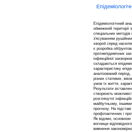
Епідеміологіч
Епідеміологічний ана
обмеженій території 
спеціальних методів і
з'ясуванням рушійних
хвороб серед населен
є розробка обґрунто
протиепідемічних зах
інфекційної захворюв
складаються епідеміол
характеристику епідем
аналізований період,
різних статевих, віко
умов їх життя, характ
Результати зіставлен
створюють можливість
розглянутої інфекцій
майбутньому, іншими 
прогнозу. На підстав
профілактичних і про
Як відомо, основною 
вогнище відповідного
вивчення закономірно