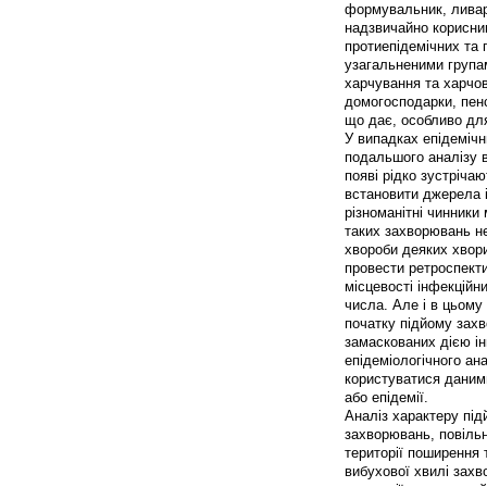
формувальник, ливарн
надзвичайно корисни
протиепідемічних та 
узагальненими групам
харчування та харчов
домогосподарки, пенс
що дає, особливо для
У випадках епідеміч
подальшого аналізу в
появі рідко зустріча
встановити джерела і
різноманітні чинники
таких захворювань не
хвороби деяких хворих
провести ретроспекти
місцевості інфекційн
числа. Але і в цьом
початку підйому зах
замаскованих дією ін
епідеміологічного ан
користуватися даними
або епідемії.
Аналіз характеру під
захворювань, повільн
території поширення 
вибухової хвилі захв