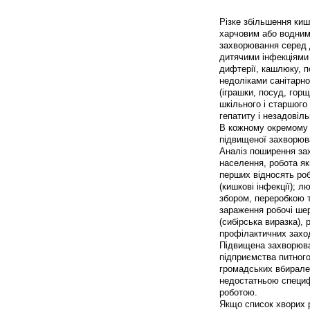
Різке збільшення киш
харчовим або водним 
захворювання серед 
дитячими інфекціями 
дифтерії, кашлюку, по
недоліками санітарно
(іграшки, посуд, гор
шкільного і старшого
гепатиту і незадові
В кожному окремому в
підвищеної захворюв
Аналіз поширення за
населення, робота як
перших відносять робі
(кишкові інфекції); 
збором, переробкою т
зараження робочі ше
(сибірська виразка),
профілактичних захо
Підвищена захворюван
підприємства питного
громадських вбирален
недостатньою специф
роботою.
Якщо список хворих р