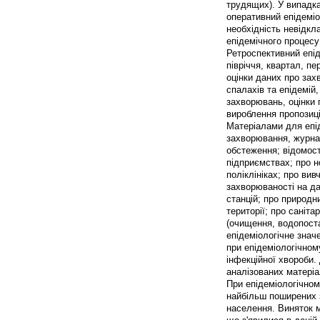
трудящих). У випадка
оперативний епідеміо
необхідність невідкл
епідемічного процесу
Ретроспективний епіде
півріччя, квартал, п
оцінки даних про зах
спалахів та епідемій
захворювань, оцінки 
вироблення пропозиці
Матеріалами для епід
захворювання, журнал
обстеження; відомост
підприємствах; про но
поліклініках; про вив
захворюваності на да
станцій; про природн
території; про саніт
(очищення, водопоста
епідеміологічне знач
при епідеміологічном
інфекційної хвороби.
аналізованих матеріа
При епідеміологічном
найбільш поширених 
населення. Виняток м