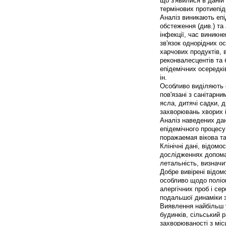
що з'явилися в даній
термінових протиепід
Аналіз виникають епі
обстеження (див.) та
інфекції, час виникн
зв'язок однорідних ос
харчових продуктів, 
реконвалесцентів та 
епідемічних осередкі
ін.
Особливо виділяють е
пов'язані з санітарн
ясла, дитячі садки, 
захворювань хворих 
Аналіз наведених дан
епідемічного процесу
поражаемая вікова та
Клінічні дані, відомо
дослідженнях допомаг
летальність, визначи
Добре вивірені відом
особливо щодо поліом
алергічних проб і с
подальшої динаміки з
Виявлення найбільш у
будинків, сільський 
захворюваності з мі