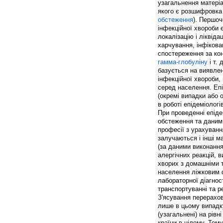
узагальнення матеріа
якого є розшифровка
обстеження
). Першоч
інфекційної хвороби 
локалізацію і ліквід
харчування, інфікован
спостереження за кон
гамма-глобуліну
і т.
базується на виявлен
інфекційної хвороби,
серед населення. Епі
(окремі випадки або 
в роботі епідеміологі
При проведенні епіде
обстеження та даними 
професії з урахуванн
залучаються і інші м
(за даними виконанн
алергічних реакцій, в
хворих з домашніми т
населення ліжковим ф
лабораторної діагност
транспортуванні та р
З'ясування перерахов
лише в цьому випадку
(узагальнені) на рівн
країни в цілому. Том