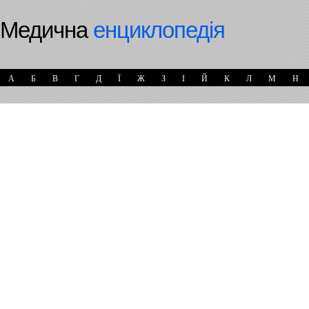
Медична
енциклопедія
А
Б
В
Г
Д
Ї
Ж
З
І
Й
К
Л
М
Н