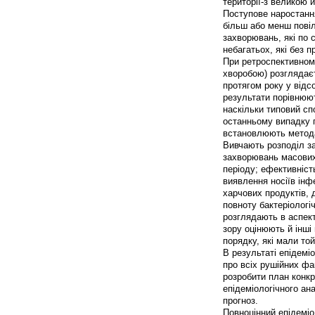
території-з великою 
Поступове наростанн
більш або менш пові
захворювань, які по 
небагатьох, які без 
При ретроспективному
хворобою) розглядаєт
протягом року у відс
результати порівнюю
наскільки типовий сп
останньому випадку 
встановлюють метода
Вивчають розподіл за
захворювань масових
періоду; ефективніст
виявлення носіїв інф
харчових продуктів, 
повноту бактеріологіч
розглядають в аспект
зору оцінюють й інші
порядку, які мали той
В результаті епідемі
про всіх рушійних фак
розробити план конкр
епідеміологічного ан
прогноз.
Повноцінний епідеміо