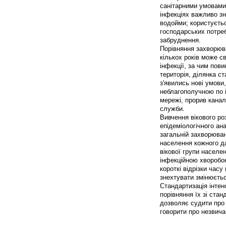
санітарними умовами
інфекціях важливо зн
водойми; користуєть
господарських потреб
забруднення.
Порівняння захворюва
кількох років може с
інфекції, за чим пов
територія, ділянка с
з'явились нові умови
неблагополучною по і
мережі, прорив канал
служби.
Вивчення вікового ро
епідеміологічного ан
загальній захворюван
населення кожного да
вікової групи населен
інфекційною хворобо
короткі відрізки часу
знехтувати змінюєть
Стандартизація інтен
порівняння їх зі ста
дозволяє судити про т
говорити про незвича