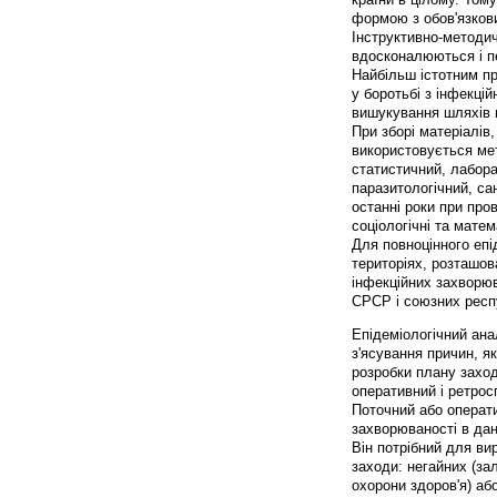
формою з обов'язков
Інструктивно-методич
вдосконалюються і п
Найбільш істотним пр
у боротьбі з інфекці
вишукування шляхів м
При зборі матеріалів
використовується ме
статистичний, лабора
паразитологічний, сан
останні роки при про
соціологічні та мате
Для повноцінного епі
територіях, розташов
інфекційних захворюв
СРСР і союзних респ
Епідеміологічний ана
з'ясування причин, я
розробки плану заход
оперативний і ретрос
Поточний або операти
захворюваності в дан
Він потрібний для ви
заходи: негайних (за
охорони здоров'я) аб