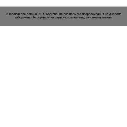
© medical-enc.com.ua 2014. Копіювання без прямого гіперпосилання на джерело
заборонено. Інформація на сайті не призначена для самолікування!