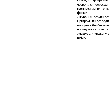
Осередки эритразмы
червона флюоресценц
грампозитивних тонк
форми.
Лікування: розчин ео
Еритроміцин всереди
методику Дем'янович
послідовно втирають 
змащувати уражену ш
шкіри.