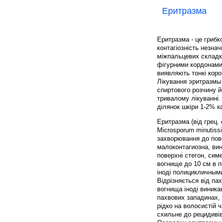
Еритразма
Еритразма - це грибк
контагіозність незна
міжпальцевих складка
фігурними кордонами; 
виявляють тонкі корот
Лікування эритразмы 
спиртового розчину 
тривалому лікуванні.
ділянок шкіри 1-2% 
Еритразма (від грец.
Microsporum minutiss
захворювання до пов
малоконтагиозна, вин
поверхні стегон, сим
вогнище до 10 см в п
іноді полицикличными
Відрізняється від па
вогнища іноді виникаю
пахвових западинах,
рідко на волосистій 
схильне до рецидивів