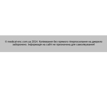
© medical-enc.com.ua 2014. Копіювання без прямого гіперпосилання на джерело
заборонено. Інформація на сайті не призначена для самолікування!