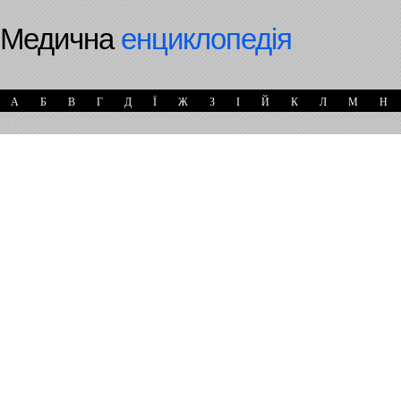
Медична
енциклопедія
А
Б
В
Г
Д
Ї
Ж
З
І
Й
К
Л
М
Н