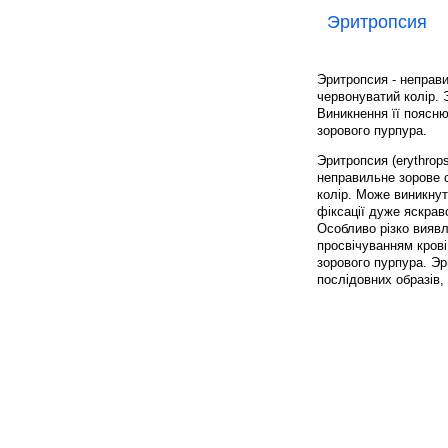
Эритропсия
Эритропсия - неправ
червонуватий колір. 
Виникнення її поясню
зорового пурпура.
Эритропсия (erythropsi
неправильне зорове 
колір. Може виникнут
фіксації дуже яскрав
Особливо різко вияв
просвічуванням крові
зорового пурпура. Э
послідовних образів,