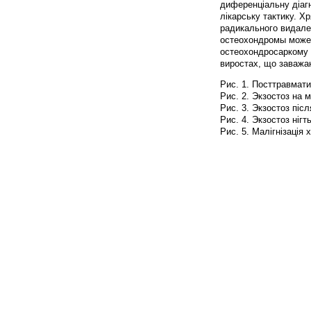
диференціальну діаг
лікарську тактику. Х
радикального видален
остеохондромы може с
остеохондросаркому (р
виростах, що заважаю
Рис. 1. Посттравмати
Рис. 2. Экзостоз на 
Рис. 3. Экзостоз піс
Рис. 4. Экзостоз нігт
Рис. 5. Малігнізація 