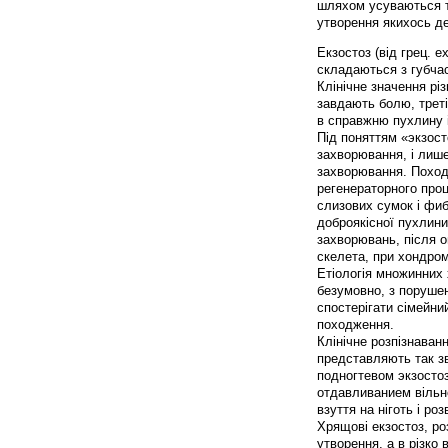
шляхом усуваються ті
утворення якихось д
Екзостоз (від грец. ex
складаються з губчас
Клінічне значення рі
завдають болю, треті
в справжню пухлину 
Під поняттям «экзосто
захворювання, і лиш
захворювання. Походж
регенераторного проц
слизових сумок і фи
доброякісної пухлини
захворювань, після о
скелета, при хондром
Етіологія множинних 
безумовно, з поруше
спостерігати сімейни
походження.
Клінічне розпізнаванн
представляють так зва
подногтевом экзосто
отдавливанием вільно
взуття на ніготь і ро
Хрящові екзостоз, р
утворення, а в різко