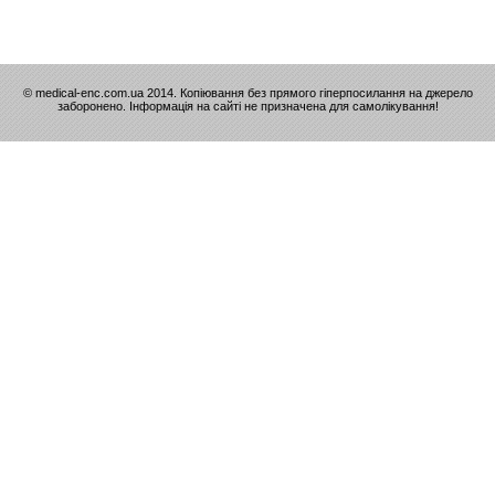
© medical-enc.com.ua 2014. Копіювання без прямого гіперпосилання на джерело
заборонено. Інформація на сайті не призначена для самолікування!