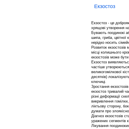
Екзостоз
Екзостоз - це доброяк
хрящові утворення на 
Бувають поодинокі а
шипа, гриба, цвітної 
нерідко носить сімей
Розвиток екзостозів 
місці колишнього кро
екзостозів може бути
Екзостоз виявляються
частіше утворюються
великогомілкової кіст
десятків) локалізуют
ключиці.
Зростання екзостозів
екзостоз тривалий ч
різні деформації ске
викривлення гомілки,
ліктьову сторону, бок
думати про злоякісно
Діагноз екзостозів с
уражених сегментів кі
Лікування поодиноки