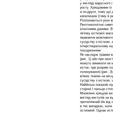
у вигляді варусного 
росту. Хрящовими їх
а по-друге, тому що
капелюшок (тому в ре
Розпізнаються різні 
Рентгенологічні симпт
клінічними даними. В
зв'язку кісткової мас
зважаючи можливого с
сусідству з кісткою,
інтерстиціальному ка
походженням.
Як наслідок травми 
(рис. 1) або при око
можуть виникати на м
кісток, при розриві л
зчленування) (рис. 3)
м'яких тканин на місц
сусідству з кісткою,
Найбільш показові під
стороні I пальця стоп
Множинні хрящові ек
вигляд виступів на ву
протилежний бік від 
в тих випадках, коли
остеомой. Однак ост