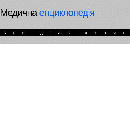
Медична
енциклопедія
А
Б
В
Г
Д
Ї
Ж
З
І
Й
К
Л
М
Н