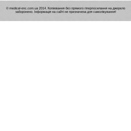
© medical-enc.com.ua 2014. Копіювання без прямого гіперпосилання на джерело
заборонено. Інформація на сайті не призначена для самолікування!