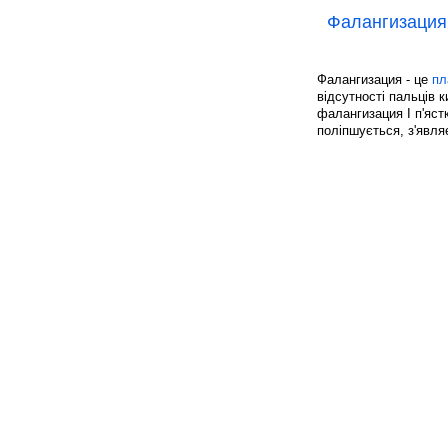
Фалангизация
Фалангизация - це
пл
відсутності пальців 
фалангизация I п'яст
поліпшується, з'явля