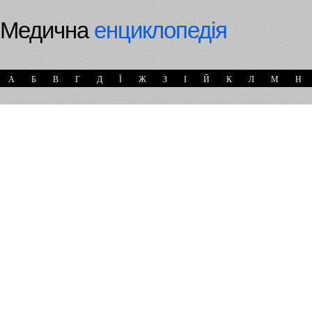
Медична
енциклопедія
А
Б
В
Г
Д
Ї
Ж
З
І
Й
К
Л
М
Н