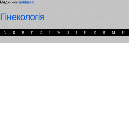
Медичний
довідник
Гінекологія
А
Б
В
Г
Д
Ї
Ж
З
І
Й
К
Л
М
Н