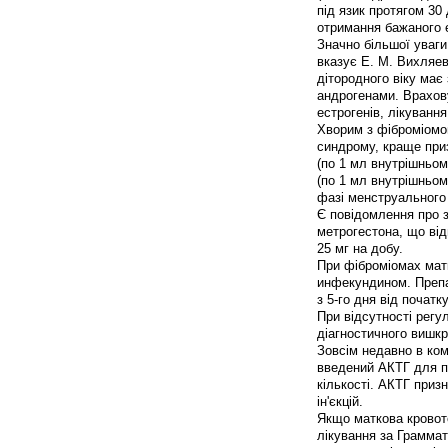
під язик протягом 30 
отримання бажаного 
Значно більшої уваги
вказує Е. М. Вихляев
дітородного віку має
андрогенами. Врахову
естрогенів, лікуванн
Хворим з фіброміомою
синдрому, краще при
(по 1 мл внутрішньом
(по 1 мл внутрішньом'
фазі менструального
Є повідомлення про з
метрогестона, що від
25 мг на добу.
При фіброміомах мат
инфекундином. Препа
з 5-го дня від початк
При відсутності регу
діагностичного вишкр
Зовсім недавно в ко
введений АКТГ для п
кількості. АКТГ приз
ін'єкцій.
Якщо маткова кровоте
лікування за Граммат