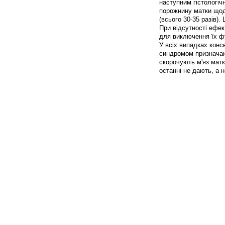
наступним гістологіч
порожнину матки щодн
(всього 30-35 разів)
При відсутності ефек
для виключення їх фу
У всіх випадках конс
синдромом призначаю
скорочують м'яз матки
останні не дають, а 