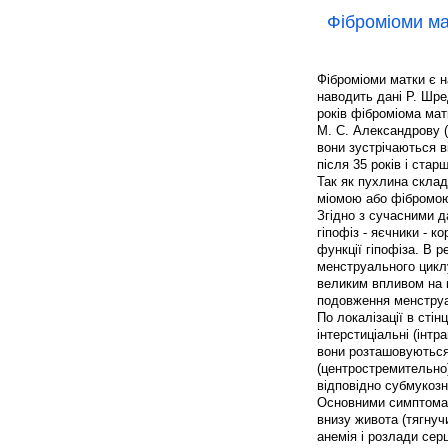
Фіброміоми ма
Фіброміоми матки є н
наводить дані Р. Шред
років фіброміома мат
М. С. Александрову (
вони зустрічаються в
після 35 років і ста
Так як пухлина склад
міомою або фібромою
Згідно з сучасними д
гіпофіз - яєчники - 
функції гіпофіза. В 
менструального циклу
великим впливом на м
подовження менструац
По локалізації в стін
інтерстиціальні (інтр
вони розташовуються
(центростремительно)
відповідно субмукозн
Основними симптомами
внизу живота (тягнучи
анемія і розлади серц