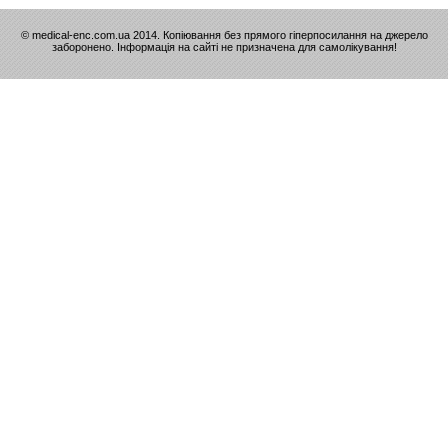
© medical-enc.com.ua 2014. Копіювання без прямого гіперпосилання на джерело
заборонено. Інформація на сайті не призначена для самолікування!