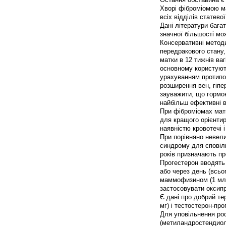
Хворі фіброміомою м
всіх відділів статево
Дані літератури бага
значної більшості мож
Консервативні методи
передракового стану,
матки в 12 тижнів ваг
основному користуют
урахуванням протипо
розширення вен, гіпе
зауважити, що гормо
найбільш ефективні в
При фіброміомах матк
для кращого орієнтир
наявністю кровотечі і
При порівняно невелик
синдрому для сповіль
років призначають пр
Прогестерон вводять 
або через день (всьо
маммофизином (1 мл щ
застосовувати оксипр
Є дані про добрий те
мг) і тестостерон-про
Для уповільнення ро
(метиландростендиол-