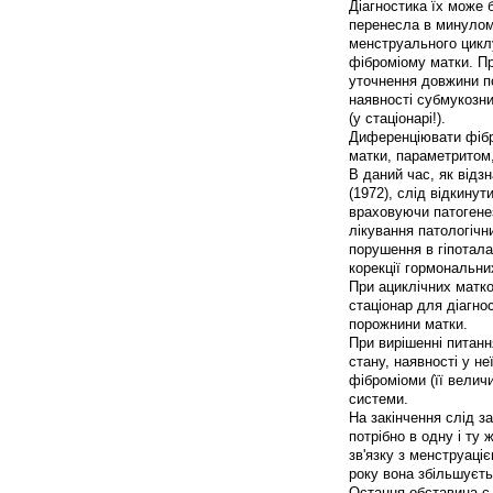
Діагностика їх може 
перенесла в минулому
менструального циклу
фіброміому матки. П
уточнення довжини п
наявності субмукозн
(у стаціонарі!).
Диференціювати фібр
матки, параметритом,
В даний час, як відзн
(1972), слід відкину
враховуючи патогенез
лікування патологічн
порушення в гіпотала
корекції гормональни
При ациклічних матко
стаціонар для діагно
порожнини матки.
При вирішенні питанн
стану, наявності у н
фіброміоми (її велич
системи.
На закінчення слід 
потрібно в одну і ту
зв'язку з менструаці
року вона збільшуєтьс
Остання обставина є 