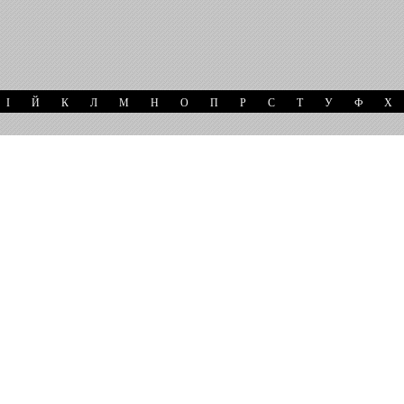
І
Й
К
Л
М
Н
О
П
Р
С
Т
У
Ф
Х