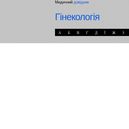
Медичний
довідник
Гінекологія
А
Б
В
Г
Д
Ї
Ж
З