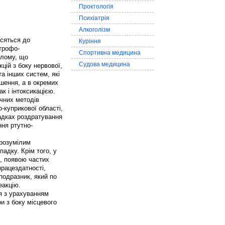
Проктологія
Психіатрія
Алкоголізм
осяться до
Куріння
трофо-
Спортивна медицина
ілому, що
Судова медицина
цій з боку нервової,
а інших систем, які
ншення, а в окремих
к і інтоксикацією.
чних методів
-куприкової області,
падках роздратування
ння ртутно-
зрозумілим
адку. Крім того, у
), появою частих
працездатності,
подразник, який по
еакцію.
я з урахуванням
и з боку місцевого