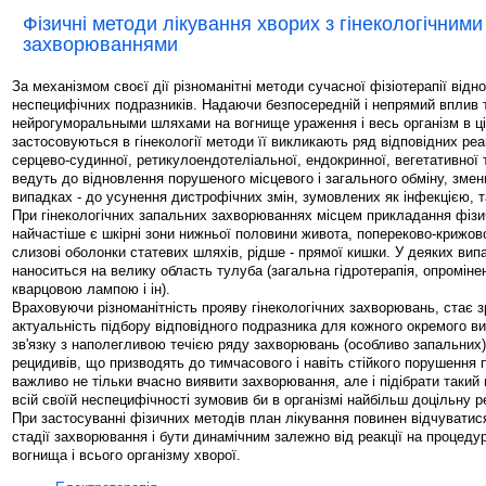
Фізичні методи лікування хворих з гінекологічними
захворюваннями
За механізмом своєї дії різноманітні методи сучасної фізіотерапії відн
неспецифічних подразників. Надаючи безпосередній і непрямий вплив 
нейрогуморальными шляхами на вогнище ураження і весь організм в ц
застосовуються в гінекології методи її викликають ряд відповідних реак
серцево-судинної, ретикулоендотеліальної, ендокринної, вегетативної т
ведуть до відновлення порушеного місцевого і загального обміну, зме
випадках - до усунення дистрофічних змін, зумовлених як інфекцією, та
При гінекологічних запальних захворюваннях місцем прикладання фізи
найчастіше є шкірні зони нижньої половини живота, попереково-крижово
слизові оболонки статевих шляхів, рідше - прямої кишки. У деяких ви
наноситься на велику область тулуба (загальна гідротерапія, опроміне
кварцовою лампою і ін).
Враховуючи різноманітність прояву гінекологічних захворювань, стає 
актуальність підбору відповідного подразника для кожного окремого вип
зв'язку з наполегливою течією ряду захворювань (особливо запальних
рецидивів, що призводять до тимчасового і навіть стійкого порушення 
важливо не тільки вчасно виявити захворювання, але і підібрати такий 
всій своїй неспецифічності зумовив би в організмі найбільш доцільну р
При застосуванні фізичних методів план лікування повинен відчуватис
стадії захворювання і бути динамічним залежно від реакції на процедур
вогнища і всього організму хворої.