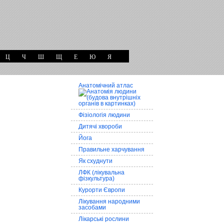
Ц
Ч
Ш
Щ
Е
Ю
Я
Анатомічний атлас
Фізіологія людини
Дитячі хвороби
Йога
Правильне харчування
Як схуднути
ЛФК (лікувальна
фізкультура)
Курорти Європи
Лікування народними
засобами
Лікарські рослини