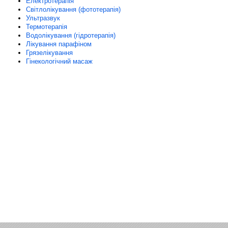
Електротерапія
Світлолікування (фототерапія)
Ультразвук
Термотерапія
Водолікування (гідротерапія)
Лікування парафіном
Грязелікування
Гінекологічний масаж