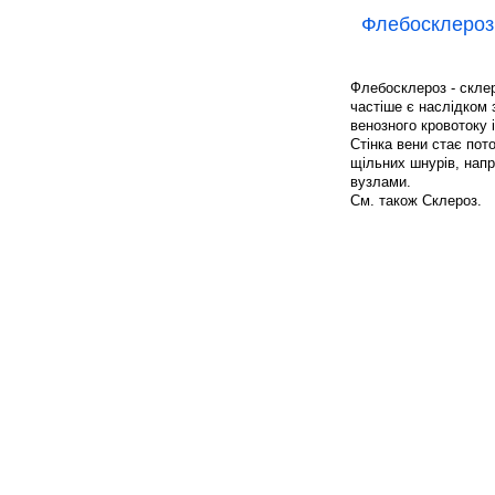
Флебосклероз
Флебосклероз - скле
частіше є наслідком 
венозного кровотоку і
Стінка вени стає по
щільних шнурів, напр
вузлами.
См. також Склероз.