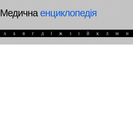
Медична
енциклопедія
А
Б
В
Г
Д
Ї
Ж
З
І
Й
К
Л
М
Н