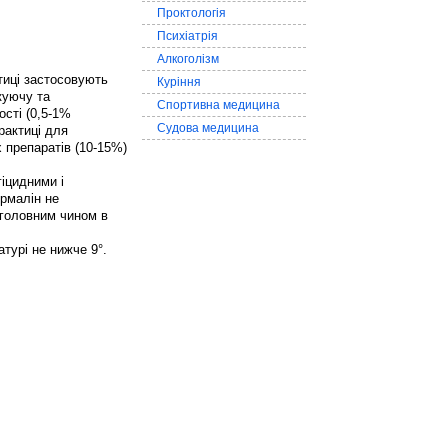
Проктологія
Психіатрія
Алкоголізм
тиці застосовують
Куріння
куючу та
Спортивна медицина
ості (0,5-1%
Судова медицина
практиці для
х препаратів (10-15%)
іцидними і
рмалін не
 головним чином в
турі не нижче 9°.