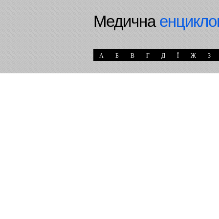
Медична
енцикло
А
Б
В
Г
Д
Ї
Ж
З