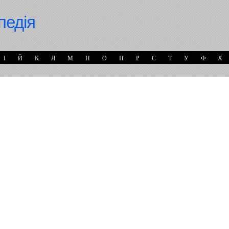
педія
І
Й
К
Л
М
Н
О
П
Р
С
Т
У
Ф
Х