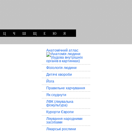
Ц
Ч
Ш
Щ
Е
Ю
Я
Анатомічний атлас
Фізіологія людини
Дитячі хвороби
Йога
Правильне харчування
Як схуднути
ЛФК (лікувальна
фізкультура)
Курорти Європи
Лікування народними
засобами
Лікарські рослини