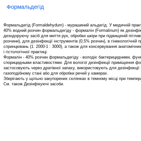
Формальдегід
Формальдегід (Formaldehydum) - мурашиний альдегід. У медичній прак
40% водний розчин формальдегіду - формалін (Formalinum) як дезінфі
дезодоруючу засіб для миття рук, обробки шкіри при підвищеній пітлив
розчини), для дезінфекції інструментів (0,5% розчин), в гінекологічній 
спринцювань (1: 2000-1 : 3000), а також для консервування анатомічни
і гістологічної практиці.
Формалін - 40% розчин формальдегіду - володіє бактерицидними, фунг
спорицидными властивостями. Для вологої дезінфекції приміщення фо
застосовують через дратівної запаху, використовують для дезінфекції
газоподібному стані або для обробки речей у камерах.
Зберігають у щільно закупорених склянках в темному місці при темпера
См. також Дезінфікуючі засоби.