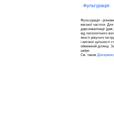
Фульгурація
Фульгурація - різнов
високої частоти. Для
дарсонвалізації (див
від патологічного во
якості ріжучого інст
і високої щільності с
обмеженій ділянці. 
шкіри.
См. також
Діатермок