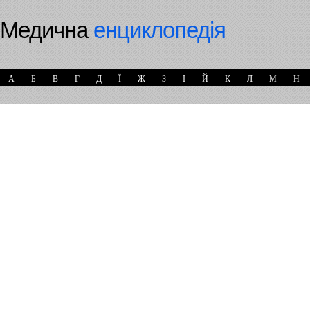
Медична
енциклопедія
А
Б
В
Г
Д
Ї
Ж
З
І
Й
К
Л
М
Н