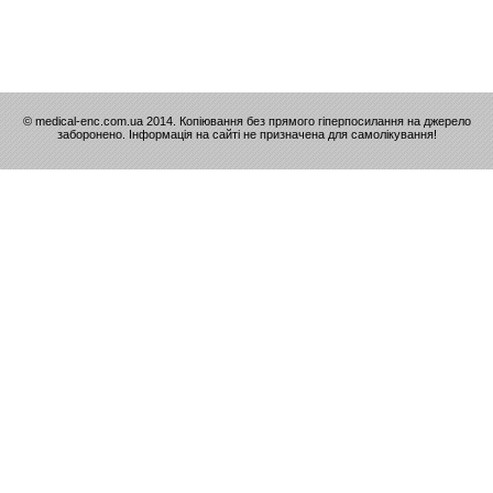
© medical-enc.com.ua 2014. Копіювання без прямого гіперпосилання на джерело
заборонено. Інформація на сайті не призначена для самолікування!