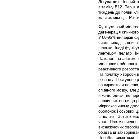
Лікування
. Певний т
вітаміну В12. Перші д
тиждень до появи клі
кількох місяців. Рек
Фунікулярний мієлоз (
дегенерація спинного
У 80-95% випадків фу
числі випадків описа
шлунка. Іноді фуніку
лентецом, пелагрі. Ін
Патологічна анатомія
мієлінових оболонок 
реактивного розростан
На початку хвороби в
розпаду. Поступово р
поширюється по спин
спинного мозку, але 
ніколи, однак, не пе
первинних вогнища р
мікроскопічному досл
оболонок і осьових ц
Етіологія. Зв'язок м
чітко. Проте описані
виснажуючих хворобах
обидва ці захворюван
Перебіг і симптоми. П