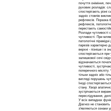
почуття оніміння, пе
рухових розладів: сл
спостерігають різні 
задніх стовпів викли
рефлексів. Поразка б
рефлексів, патологіч
перестають самостійн
Розлади чутливості 
чутливості. При мляв
патологічні пірамідн
парезів характерно д
верхні - пізніше і в 
спостерігаються при у
залишкової сечі свід
відзначаються початк
чутливості, зустріча
поперечного мієліту.
тільки задніх або тіл
вигляді порушень чут
Іноді спостерігаютьс
стану. Хворі апатичн
зустрічаються вираже
переслідування, делі
У всіх випадках фуні
Діагноз не становить
з'являються ознаки 