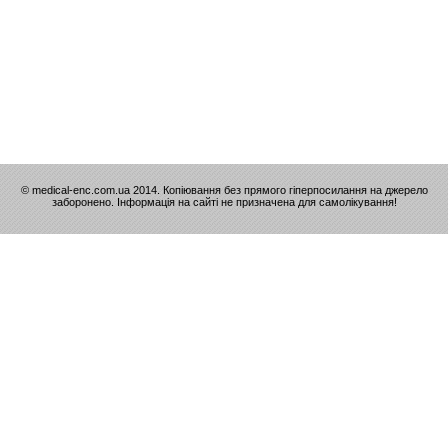
© medical-enc.com.ua 2014. Копіювання без прямого гіперпосилання на джерело
заборонено. Інформація на сайті не призначена для самолікування!