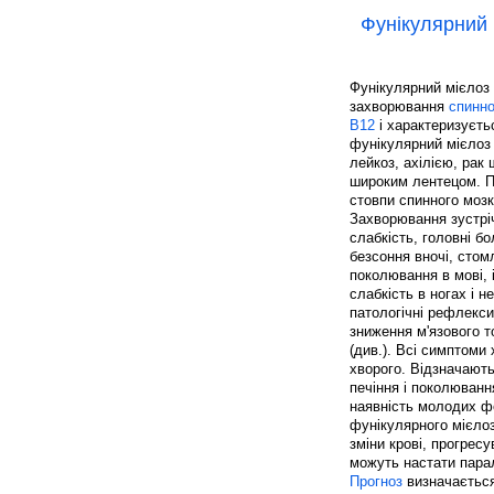
Фунікулярний 
Фунікулярний мієлоз 
захворювання
спинно
В12
і характеризуєть
фунікулярний мієлоз 
лейкоз, ахілією, рак
широким лентецом. П
стовпи спинного мозк
Захворювання зустріч
слабкість, головні б
безсоння вночі, стомл
поколювання в мові, 
слабкість в ногах і н
патологічні рефлекси
зниження м'язового то
(див.). Всі симптоми
хворого. Відзначают
печіння і поколюванн
наявність молодих 
фунікулярного мієлоз
зміни крові, прогрес
можуть настати парал
Прогноз
визначається