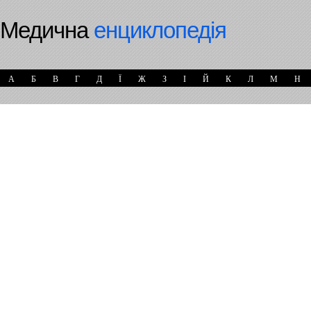
Медична
енциклопедія
А
Б
В
Г
Д
Ї
Ж
З
І
Й
К
Л
М
Н