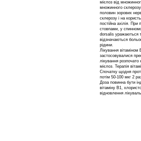
мієлоз від множинног
множинного склерозу
половин зорових нер
склерозу і на корист
постійна ахілія. При
стовпами, у спинномо
dorsalis уражаються 
відзначаються больові
рідини.
Лікування вітаміном 
застосовувалися пре
лікування розпочато 
мієлоз. Терапія віта
Спочатку щодня протя
потім 50-100 мкг 2 ра
Доза повинна бути ін
вітаміну B1, хлорис
відновлення лікуваль