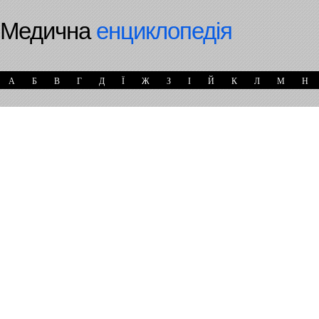
Медична
енциклопедія
А
Б
В
Г
Д
Ї
Ж
З
І
Й
К
Л
М
Н