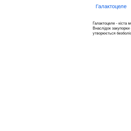
Галактоцеле
Галактоцеле - кіста м
Внаслідок закупорки 
утворюється безболі