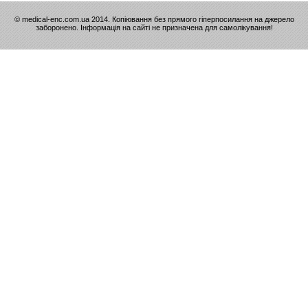
© medical-enc.com.ua 2014. Копіювання без прямого гіперпосилання на джерело
заборонено. Інформація на сайті не призначена для самолікування!