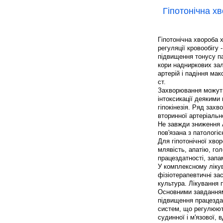
Гіпотонічна х
Гіпотонічна хвороба 
регуляції кровообігу
підвищення тонусу па
кори надниркових за
артерій і падіння мак
ст.
Захворювання можуть 
інтоксикації деякими
гіпокінезія. Ряд зах
вторинної артеріально
Не завжди зниження А
пов'язана з патологіє
Для гіпотонічної хвор
млявість, апатію, го
працездатності, запа
У комплексному ліку
фізіотерапевтичні за
культура. Лікування 
Основними завданнями
підвищення працездат
систем, що регулюють
судинної і м'язової, 