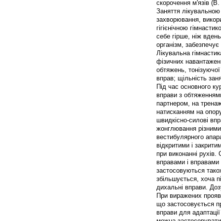
скорочення м'язів (В.
Заняття лікувальною
захворювання, викори
гігієнічною гімнастик
себе гірше, ніж вдень
організм, забезпечує
Лікувальна гімнастик
фізичних навантажень
обтяжень, тонізуючої
вправ; щільність зан
Під час основного ку
вправи з обтяженнями
партнером, на тренаже
натисканням на опору
швидкісно-силові вправ
жонглювання різними 
вестибулярного апарат
відкритими і закрити
при виконанні рухів
вправами і вправами 
застосовуються також
збільшується, хоча п
дихальні вправи. Доз
При виражених прояв
що застосовується пр
вправи для адаптації
можна застосовувати 