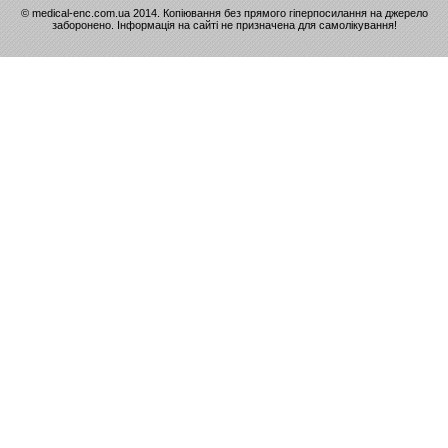
© medical-enc.com.ua 2014. Копіювання без прямого гіперпосилання на джерело
заборонено. Інформація на сайті не призначена для самолікування!