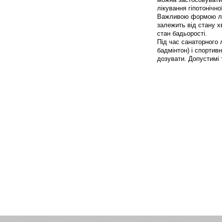
лікування гіпотонічно
Важливою формою лік
залежить від стану 
стан бадьорості.
Під час санаторного 
бадмінтон) і спортив
дозувати. Допустимі 