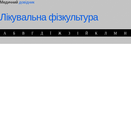
Медичний
довідник
Лікувальна фізкультура
А
Б
В
Г
Д
Ї
Ж
З
І
Й
К
Л
М
Н