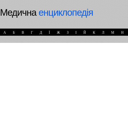
Медична
енциклопедія
А
Б
В
Г
Д
Ї
Ж
З
І
Й
К
Л
М
Н