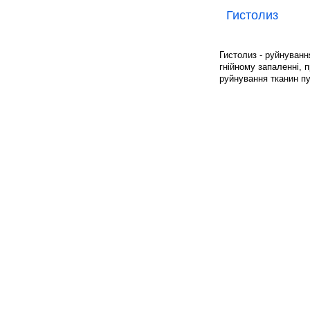
Гистолиз
Гистолиз - руйнуванн
гнійному запаленні, 
руйнування тканин п