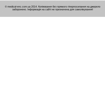
© medical-enc.com.ua 2014. Копіювання без прямого гіперпосилання на джерело
заборонено. Інформація на сайті не призначена для самолікування!