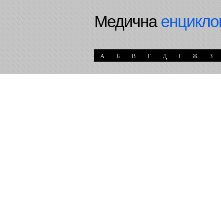
Медична
енцикло
А
Б
В
Г
Д
Ї
Ж
З