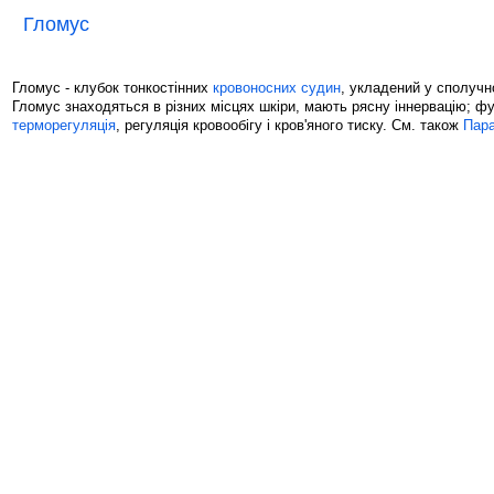
Гломус
Гломус - клубок тонкостінних
кровоносних судин
, укладений у сполучн
Гломус знаходяться в різних місцях шкіри, мають рясну іннервацію; фу
терморегуляція
, регуляція кровообігу і кров'яного тиску. См. також
Пара