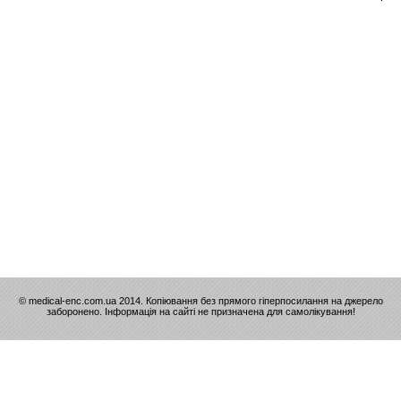
© medical-enc.com.ua 2014. Копіювання без прямого гіперпосилання на джерело
заборонено. Інформація на сайті не призначена для самолікування!