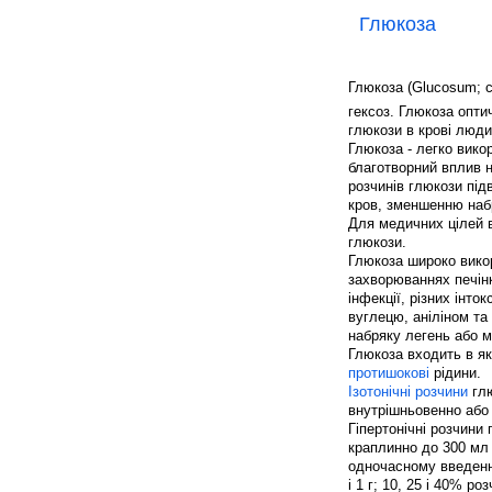
Глюкоза
Глюкоза (Glucosum; 
гексоз. Глюкоза опти
глюкози в крові люди
Глюкоза - легко вико
благотворний вплив н
розчинів глюкози під
кров, зменшенню набр
Для медичних цілей ви
глюкози.
Глюкоза широко викор
захворюваннях печінки
інфекції, різних інт
вуглецю, аніліном та 
набряку легень або м
Глюкоза входить в як
протишокові
рідини.
Ізотонічні розчини
глю
внутрішньовенно або 
Гіпертонічні розчини
краплинно до 300 мл
одночасному введен
і 1 г; 10, 25 і 40% ро