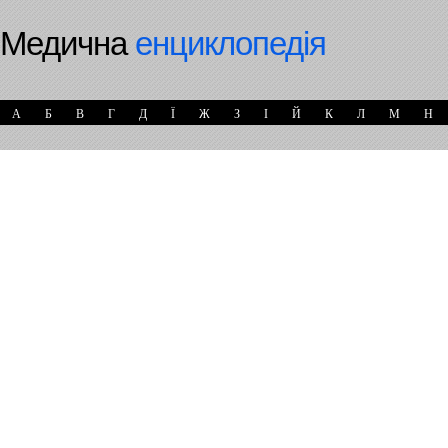
Медична
енциклопедія
А
Б
В
Г
Д
Ї
Ж
З
І
Й
К
Л
М
Н