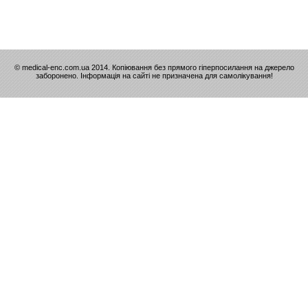
© medical-enc.com.ua 2014. Копіювання без прямого гіперпосилання на джерело
заборонено. Інформація на сайті не призначена для самолікування!