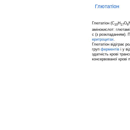
Глютатіон
Глютатіон (C
H
O
10
17
6
амінокислот: глютамі
с (з розкладанням). П
еритроцитах
.
Глютатіон відіграє р
груп
ферментів
і у в
здатність крові тран
консервованої крові 