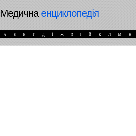
Медична
енциклопедія
А
Б
В
Г
Д
Ї
Ж
З
І
Й
К
Л
М
Н