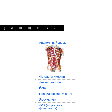
Ц
Ч
Ш
Щ
Е
Ю
Я
Анатомічний атлас
Фізіологія людини
Дитячі хвороби
Йога
Правильне харчування
Як схуднути
ЛФК (лікувальна
фізкультура)