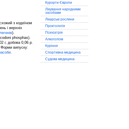
Курорти Європи
Лікування народними
засобами
Лікарські рослини
 схожий з кодеїном
Проктологія
нь і верхніх
легенів
).
Психіатрія
codoni phosphas).
Алкоголізм
2 г, добова 0,06 р.
Куріння
 Форми випуску:
засоби
.
Спортивна медицина
Судова медицина