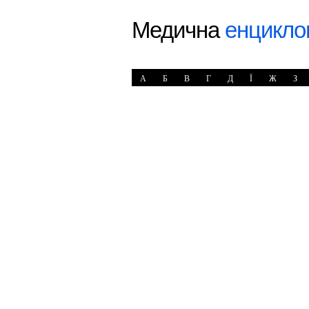
Медична
енцикло
А
Б
В
Г
Д
Ї
Ж
З