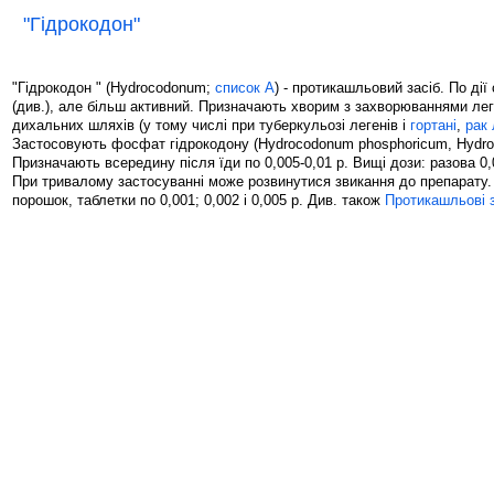
"Гідрокодон"
"Гідрокодон " (Hydrocodonum;
список А
) - протикашльовий засіб. По дії
(див.), але більш активний. Призначають хворим з захворюваннями леге
дихальних шляхів (у тому числі при туберкульозі легенів і
гортані
,
рак 
Застосовують фосфат гідрокодону (Hydrocodonum phosphoricum, Hydro
Призначають всередину після їди по 0,005-0,01 р. Вищі дози: разова 0,0
При тривалому застосуванні може розвинутися звикання до препарату.
порошок, таблетки по 0,001; 0,002 і 0,005 р. Див. також
Протикашльові 