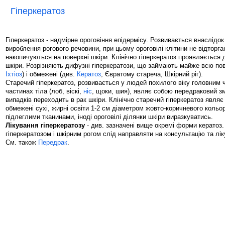
Гіперкератоз
Гіперкератоз - надмірне ороговіння епідермісу. Розвивається внаслідок
вироблення рогового речовини, при цьому ороговілі клітини не відторгаю
накопичуються на поверхні шкіри. Клінічно гіперкератоз проявляється 
шкіри. Розрізняють дифузні гіперкератози, що займають майже всю пов
Іхтіоз
) і обмежені (див.
Кератоз
, Євратому стареча, Шкірний ріг).
Старечий гіперкератоз, розвивається у людей похилого віку головним 
частинах тіла (лоб, віскі,
ніс
, щоки, шия), являє собою передраковий зм
випадків переходить в рак шкіри. Клінічно старечий гіперкератоз являє 
обмежені сухі, жирні освіти 1-2 см діаметром жовто-коричневого кольор
підлеглими тканинами, іноді ороговілі ділянки шкіри виразкуватись.
Лікування гіперкератозу
- див. зазначені вище окремі форми кератоз
гіперкератозом і шкірним рогом слід направляти на консультацію та лі
См. також
Передрак
.