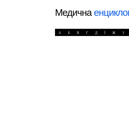
Медична
енцикло
А
Б
В
Г
Д
Ї
Ж
З