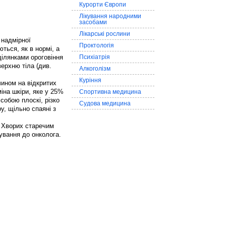
Курорти Європи
Лікування народними
засобами
Лікарські рослини
 надмірної
Проктологія
ться, як в нормі, а
ділянками ороговіння
Психіатрія
ерхню тіла (див.
Алкоголізм
Куріння
чином на відкритих
іна шкіри, яке у 25%
Спортивна медицина
собою плоскі, різко
Судова медицина
у, щільно спаяні з
. Хворих старечим
кування до онколога.