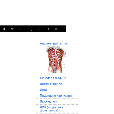
Ц
Ч
Ш
Щ
Е
Ю
Я
Анатомічний атлас
Фізіологія людини
Дитячі хвороби
Йога
Правильне харчування
Як схуднути
ЛФК (лікувальна
фізкультура)