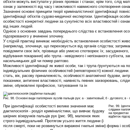
об'єкти можуть виступати у різних проявах і станах; крім того, слід мат
ознак у залежності від часу і можливості навмисного спотворення озна
Зазначені основні принципи теорії криміналістичної ідентифікації повні
ідентифікації об'єктів судово-медичної експертизи. Ідентифікація особ
особистості конкретної людини за сукупністю всіх властивостей і ознак,
від інших людей.
Однією з основних завдань попереднього слідства є встановлення осо
підозрюваного у вчиненні злочину.
У слідчій практиці виникає необхідність встановлення особистості жив
(наприклад, злочинця, що переховується від органів слідства; затрима
повідомити своє ім'я, прізвище або умисно спотворює їх; засудженого,
відбування покарання) або трупа - невідомого і непізнаного суб'єкта, за
насильницьких дій чи помер раптово.
Можливості ідентифікації як живої особи, так і трупа ґрунтуються на п
індивідуальних фізичних особливостей (неповторності) кожної людини.
стать, вік, расову приналежність, особливості анатомічної будови, ант
показники, антигенні властивості, наявність певних захворювань, слід
зміни, обумовлені професією, татуювання та ін
Рис. 98. Основні види папілярних вузлів пальців рук: а - завитковый; б - дугового; в -
При ідентифікації особистості велике значення має
Рис. 99. Ідент
слідами папіля
дактилоскопія - розділ криміналістики, що вивчає будову
на предметах з
шкірних візерунків пальців рук (рис. 98), малюнок яких
відбиток підоз
строго індивідуальний. Протягом усього життя людини (і
після смерті, поки не розвинуться виражені гнильні зміни) форма і осо