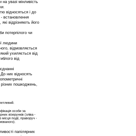
и на увазі мінливість
ки.
стю відносяться і до
и - встановлення
 які відрізняють його
би потерпілого чи
ої людини
ного, відмовляється
 який ухиляється від
гиблого від
оєднанні
 До них відносять
ропометричні
и різних пошкоджень,
 петлевий.
ифікація особи за
рних візерунків (зліва -
 місця події, праворуч -
рюваного).
бливості папілярних