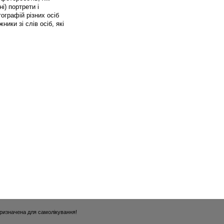
і) портрети і
ографій різних осіб
ики зі слів осіб, які
призначена для самолікування!