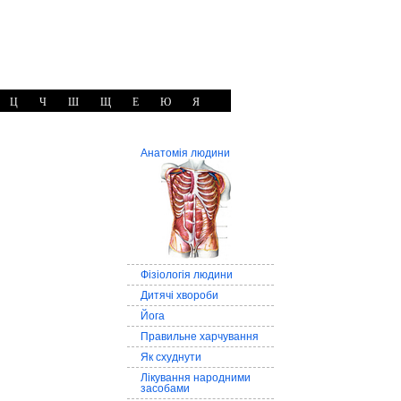
Ц
Ч
Ш
Щ
Е
Ю
Я
Анатомія людини
Фізіологія людини
Дитячі хвороби
Йога
Правильне харчування
Як схуднути
Лікування народними
засобами