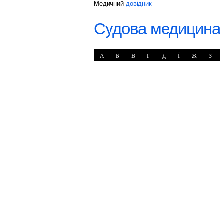
Медичний
довідник
Судова медицина
А
Б
В
Г
Д
Ї
Ж
З