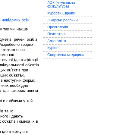
ЛФК (лікувальна
фізкультура)
Курорти Європи
 невідомих осіб
Лікарські рослини
Проктологія
у так чи інакше
Психіатрія
метів, речей, осіб з
Алкоголізм
Розроблено теорію
Куріння
ла ототожнення
опомогою
Спортивна медицина
тичної ідентифікації
відуальності об'єктів
цих об'єктів при
нших об'єктах.
 в наступній формі:
 яких необхідно
ю та з використанням
кі є стійкими у той
ів та їх
ного і дають
об'єктів і оцінка їх в
и ідентифікуючі