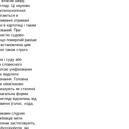
 власне шкіру,
ляді. Ці науково
ктилоскопічної
рігаються в
риманні отримані
 в картотеці і таким
ований. При
участю судово-
Якщо померлий раніше
и встановлена цим
топ також строго
ва і суду або
я словесного
огою уніфікованих
є виділити
ізнання. Головна
е обов'язково
казують як статичні
, загальна форма
вигляді відхилень від
амічні (голос, хода,
никами слідчих
жбовців мети
х ознак застосовують,
фотороботів, які