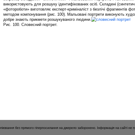
використовують для розшуку ідентифікованих осіб. Складені (синтетичн
«фотороботи» виготовляє експерт-криміналіст з безлічі фрагментів фот
методом компонування (рис. 100). Мальовані портрети виконують художн
добре знають прикмети розшукуваного людини.
Рис. 100. Словесний портрет.
опіювання без прямого гіперпосилання на джерело заборонено. Інформація на сайті не 