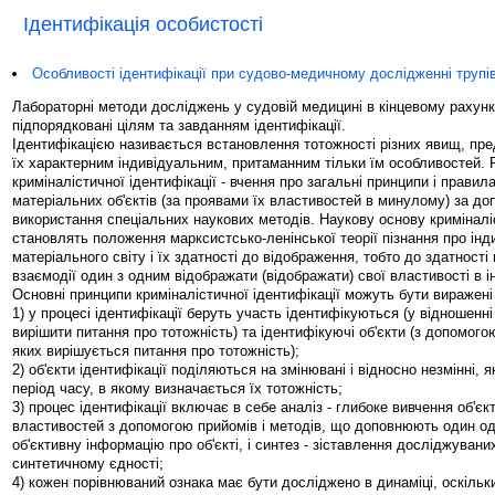
Ідентифікація особистості
Особливості ідентифікації при судово-медичному дослідженні трупів
Лабораторні методи досліджень у судовій медицині в кінцевому рахунк
підпорядковані цілям та завданням ідентифікації.
Ідентифікацією називається встановлення тотожності різних явищ, пред
їх характерним індивідуальним, притаманним тільки їм особливостей. 
криміналістичної ідентифікації - вчення про загальні принципи і прави
матеріальних об'єктів (за проявами їх властивостей в минулому) за д
використання спеціальних наукових методів. Наукову основу криміналіс
становлять положення марксистсько-ленінської теорії пізнання про інди
матеріального світу і їх здатності до відображення, тобто до здатності 
взаємодії один з одним відображати (відображати) свої властивості в і
Основні принципи криміналістичної ідентифікації можуть бути виражені
1) у процесі ідентифікації беруть участь ідентифікуються (у відношенні
вирішити питання про тотожність) та ідентифікуючі об'єкти (з допомого
яких вирішується питання про тотожність);
2) об'єкти ідентифікації поділяються на змінювані і відносно незмінні, я
період часу, в якому визначається їх тотожність;
3) процес ідентифікації включає в себе аналіз - глибоке вивчення об'єкт
властивостей з допомогою прийомів і методів, що доповнюють один од
об'єктивну інформацію про об'єкті, і синтез - зіставлення досліджуваних 
синтетичному єдності;
4) кожен порівнюваний ознака має бути досліджено в динаміці, оскільк