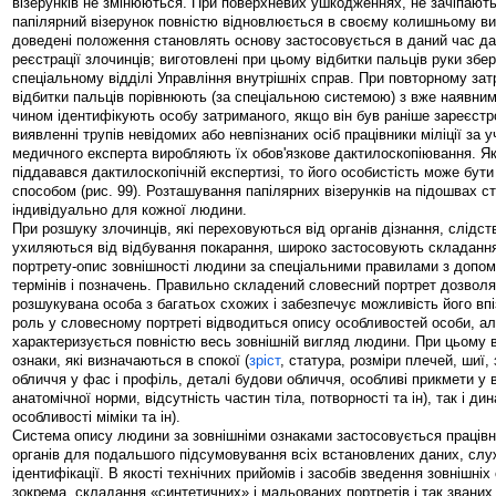
візерунків не змінюються. При поверхневих ушкодженнях, не зачіпають
папілярний візерунок повністю відновлюється в своєму колишньому виг
доведені положення становлять основу застосовується в даний час да
реєстрації злочинців; виготовлені при цьому відбитки пальців руки збе
спеціальному відділі Управління внутрішніх справ. При повторному зат
відбитки пальців порівнюють (за спеціальною системою) з вже наявними
чином ідентифікують особу затриманого, якщо він був раніше зареєстр
виявленні трупів невідомих або невпізнаних осіб працівники міліції за 
медичного експерта виробляють їх обов'язкове дактилоскопіювання. 
піддавався дактилоскопічній експертизі, то його особистість може бут
способом (рис. 99). Розташування папілярних візерунків на підошвах с
індивідуально для кожної людини.
При розшуку злочинців, які переховуються від органів дізнання, слідст
ухиляються від відбування покарання, широко застосовують складанн
портрету-опис зовнішності людини за спеціальними правилами з допом
термінів і позначень. Правильно складений словесний портрет дозволя
розшукувана особа з багатьох схожих і забезпечує можливість його вп
роль у словесному портреті відводиться опису особливостей особи, ал
характеризується повністю весь зовнішній вигляд людини. При цьому в
ознаки, які визначаються в спокої (
зріст
, статура, розміри плечей, шиї
обличчя у фас і профіль, деталі будови обличчя, особливі прикмети у 
анатомічної норми, відсутність частин тіла, потворності та ін), так і дин
особливості міміки та ін).
Система опису людини за зовнішніми ознаками застосовується праців
органів для подальшого підсумовування всіх встановлених даних, слу
ідентифікації. В якості технічних прийомів і засобів зведення зовнішні
зокрема, складання «синтетичних» і мальованих портретів і так званих 