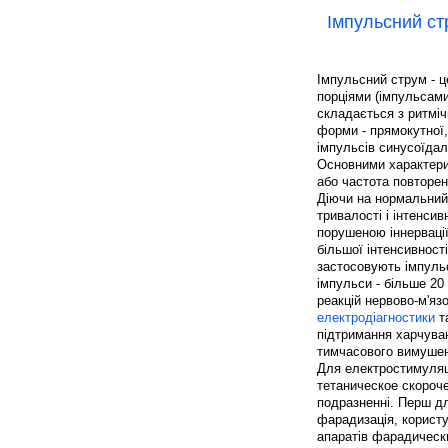
Імпульсний ст
Імпульсний струм - 
порціями (імпульсами
складається з ритміч
форми - прямокутної, 
імпульсів синусоїдал
Основними характерис
або частота повторен
Діючи на нормальний 
тривалості і інтенси
порушеною іннервації 
більшої інтенсивност
застосовують імпульс
імпульси - більше 20
реакцій нервово-м'яз
електродіагностики
т
підтримання харчуван
тимчасового вимушено
Для електростимуляці
тетаническое скороч
подразненні. Перш д
фарадизація, корист
апаратів фарадически