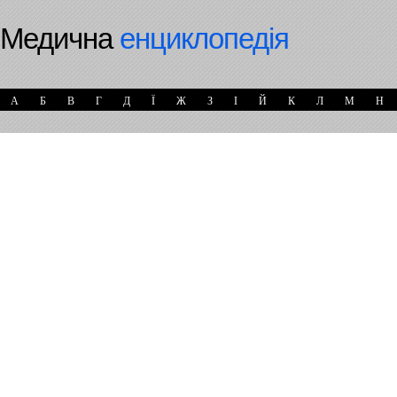
Медична
енциклопедія
А
Б
В
Г
Д
Ї
Ж
З
І
Й
К
Л
М
Н