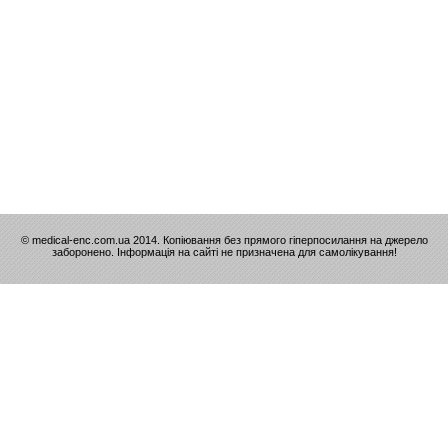
© medical-enc.com.ua 2014. Копіювання без прямого гіперпосилання на джерело
заборонено. Інформація на сайті не призначена для самолікування!