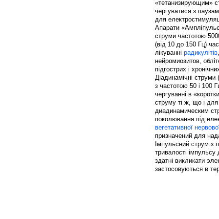
«тетанизирующим» ст
чергуватися з паузам
для електростимуляці
Апарати «Ампліпульс-
струми частотою 5000
(від 10 до 150 Гц) ч
лікуванні
радикулітів
нейромиозитов, обліт
підгострих і хронічн
Діадинамічні струми 
з частотою 50 і 100 
чергуванні в «коротк
струму ті ж, що і дл
диадинамическим ст
поколювання під еле
вегетативної нервово
призначений для нада
Імпульсний струм з п
тривалості імпульсу 
здатні викликати эл
застосовуються в те