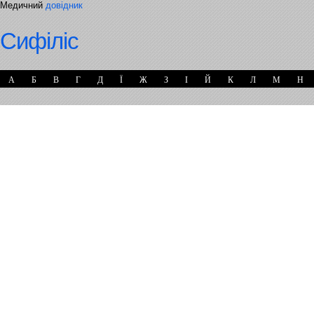
Медичний
довідник
Сифіліс
А
Б
В
Г
Д
Ї
Ж
З
І
Й
К
Л
М
Н