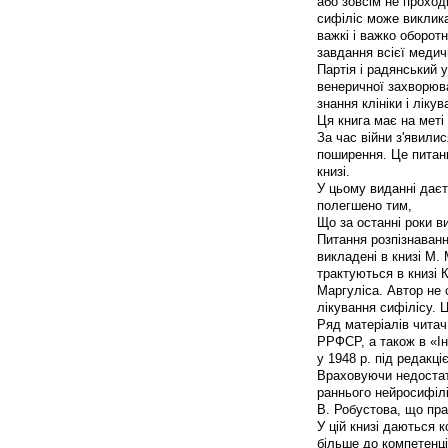
або зовсім не проход
сифіліс може виклика
важкі і важко оборотн
завдання всієї медич
Партія і радянський
венеричної захворюва
знання клініки і ліку
Ця книга має на меті 
За час війни з'явили
поширення. Це питан
книзі.
У цьому виданні даєт
полегшено тим,
Що за останні роки в
Питання розпізнавання
викладені в книзі М.
трактуються в книзі 
Маргуліса. Автор не 
лікування сифілісу. Ц
Ряд матеріалів читач
РРФСР, а також в «Інс
у 1948 р. під редакц
Враховуючи недостатн
раннього нейросифілі
В. Робустова, що пра
У цій книзі даються к
більше до компетенці