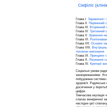
Сифіліс (кліні
Глава I.
Зараження і 
Глава II.
Первинний с
Глава III.
Вторинний 
Глава IV.
Третинний 
Глава V.
Ураження не
Глава VI.
Розпізнаван
Глава VII.
Основні за
Глава VIII.
Внутрішньо
технікою виконання
Глава IX.
Принципи і
Глава X.
Лікування с
Глава XI.
Критерії ви
Соціальні умови рад
захворюваннями. Успі
побудована система 
здоров'я. Радянське 
досягнення у боротьб
цифри.
Тимчасова окупація ч
спалах венеричної за
наслідки цієї спалах