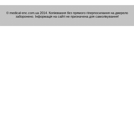
© medical-enc.com.ua 2014. Копіювання без прямого гіперпосилання на джерело
заборонено. Інформація на сайті не призначена для самолікування!