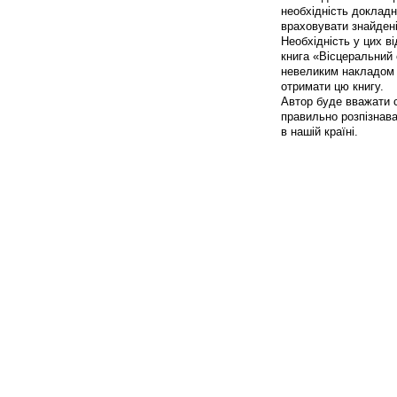
необхідність докладн
враховувати знайдені
Необхідність у цих 
книга «Вісцеральний 
невеликим накладом в
отримати цю книгу.
Автор буде вважати 
правильно розпізнават
в нашій країні.