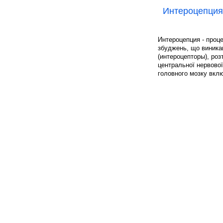
Интероцепция
Интероцепция - проц
збуджень, що виникаю
(интероцепторы), роз
центральної нервової
головного мозку вклю