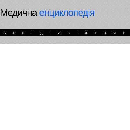
Медична
енциклопедія
А
Б
В
Г
Д
Ї
Ж
З
І
Й
К
Л
М
Н