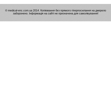
© medical-enc.com.ua 2014. Копіювання без прямого гіперпосилання на джерело
заборонено. Інформація на сайті не призначена для самолікування!