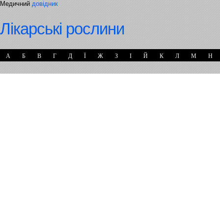
Медичний
довідник
Лікарські рослини
А
Б
В
Г
Д
Ї
Ж
З
І
Й
К
Л
М
Н