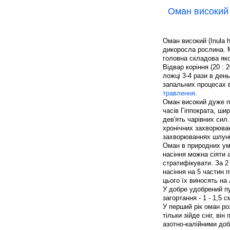
Оман високий
Оман високий (Inula h
дикоросла рослина. М
головна складова яко
Відвар коріння (20 : 
ложці 3-4 рази в день
запальних процесах 
травлення
.
Оман високий дуже п
часів Гіппократа, ши
дев'ять чарівних сил.
хронічних захворюван
захворюваннях шлунк
Оман в природних ум
насіння можна сіяти а
стратифікувати. За 2 
насіння на 5 частин п
цього їх виносять на 
У добре удобрений пу
загортання - 1 - 1,5 
У перший рік оман ро
тільки зійде сніг, ві
азотно-калійними доб