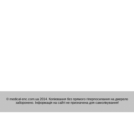
© medical-enc.com.ua 2014. Копіювання без прямого гіперпосилання на джерело
заборонено. Інформація на сайті не призначена для самолікування!