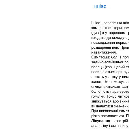
Ішіас
Ішіас - запалення або
заміняється терміно
(див.) з утворенням 
входять до складу сі
пошкодження нерва, 
розширенні вен. Про
навантаження.
Симптоми: болі в поп
задньо-зовнішньої пов
палець (корінцевий с
посилюються при руха
лежать у ліжку у вим
животі. Болі можуть
огляді визначаються
болючість пара-верте
гомілки. Тонус литко
знижується або зникає
визначатися зниження
При викликанні симп
різко посилюється. П
Лікування
: в гострі
анальгіну і амінази