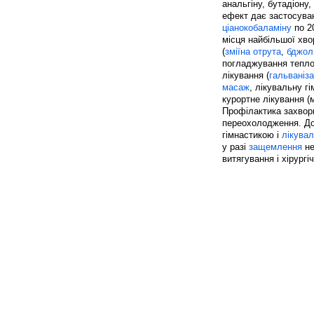
анальгіну, бутадіону
ефект дає застосуван
ціанокобаламіну
по 20
місця найбільшої хво
(
зміїна отрута
,
бджол
погладжування тепло
лікування (
гальваніза
масаж
, лікувальну г
курортне лікування (
Профілактика захворю
переохолодження. Д
гімнастикою і
лікува
у разі
защемлення
не
витягування і хірург