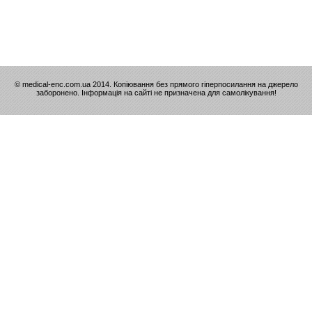
© medical-enc.com.ua 2014. Копіювання без прямого гіперпосилання на джерело
заборонено. Інформація на сайті не призначена для самолікування!