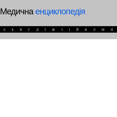
Медична
енциклопедія
А
Б
В
Г
Д
Ї
Ж
З
І
Й
К
Л
М
Н